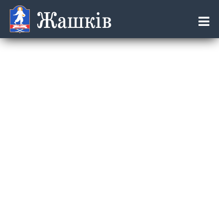
Жашків