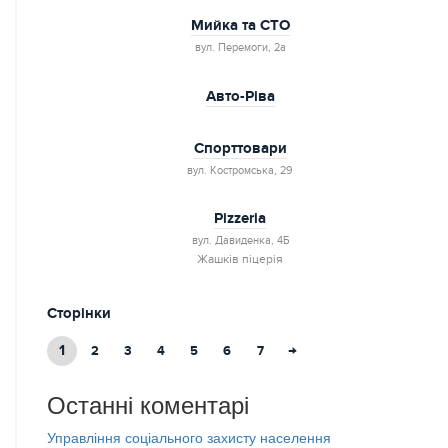
Мийка та СТО
вул. Перемоги, 2а
Авто-Ріва
Спорттовари
вул. Костромська, 29
Pizzeria
вул. Давиденка, 4Б
Жашків піцерія
Сторінки
1
→
2
3
4
5
6
7
Останні коментарі
Управління соціального захисту населення