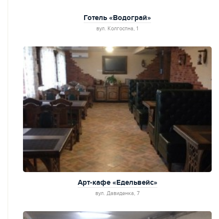
Готель «Водограй»
вул. Колгоспна, 1
Арт-кафе «Едельвейс»
вул. Давиденкa, 7