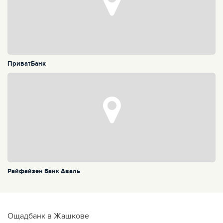
ПриватБанк
Райфайзен Банк Аваль
Ощадбанк в Жашкове