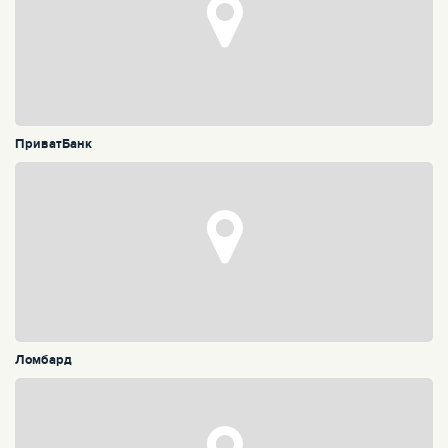
ПриватБанк
Ломбард