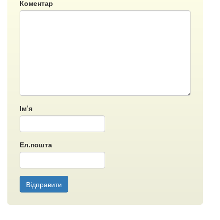
Коментар
Ім’я
Ел.пошта
Відправити