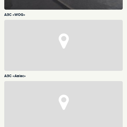
АЗС «WOG»
АЗС «Авiас»