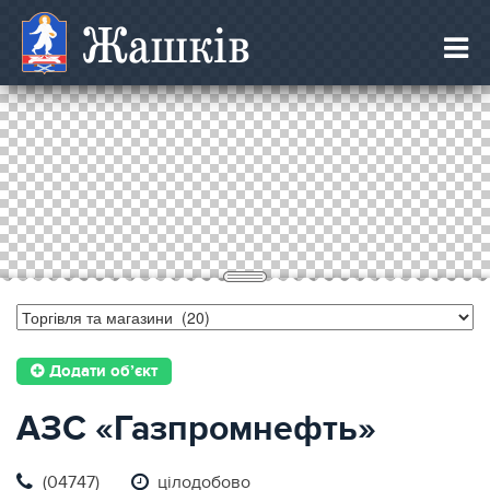
Жашків
Додати об’єкт
АЗС «Газпромнефть»
(04747)
цілодобово