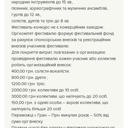
народних інструментів до 15 хв.,
пісенних, хореографічних та музичних ансамблів,
гуртів до 12 хв.,
солістів, дуетів та тріо до 8 хв.
Фестиваль-конкурс не є комерційним заходом:.
Оргкомітет фестивалю формує фестивальний фонд
за рахунок спонсорських внесків та реєстраційних
внесків учасників фестивалю.
Для покриття витрат, пов’язаних з організацією
проведення фестивалю кожен учасник або колектив
робить організаційний внесок:
400,00 грн. солісти-вокалісти;
800,00 грн. дуети ;
1200.00 грн. тріо;
2000,00 грн. колективи до 10 осіб;
3000,00 грн колективи, що налічують до 20 осіб.
150,00 грн. з однієї особи – хорові колективи, що
налічують більше 20 осіб
Переможці « Гран – Прі» минулих років – 50% від
суми орг.внеску.
Правом участі без оплати у фестивалі користуються: