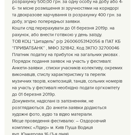
розрахунку 500,00 грн. за одну особу на добу або 4-
6- ти місне розміщення зі зручностями на коридорі
та двохразове харчування із розрахунку 400 грн. за
добу, згідно попередньої заявки.
Кошти слід перерахувати до 01 березня 2019р. на
рахунок, або внести готівкою у день заїзду.
ТОВ КОЦ “Цитадель” р/р 26006053142056 в ПАТ КБ
“ПРИВАТБАНК” , МФО 321842, Код ЗКПО 32700046
Платник податку на прибуток на загальних умовах .
Порядок подання заявок на участь у фестивалі:
Анкети-заявки , списки учасників колективу, окремих
виконавців, стислу характеристику та перелік
музичних творів, композицій, танців, сольних номерів
на участь у фестивалі необхідно подати оргкомітету
до 01 березня 2019р.
Документи, надіслані із запізненням, не
розглядаються. До анкети-заявки додаються
художні фото, аудіо та відео матеріали.
Місце проведення фестивалю: – Оздоровчий
комплекс «Лідер» м. Київ Пуща Водиця
вул. Юнкерова 16 (3-я лінія).