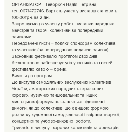
ОРГАНІЗАТОР – Геворкян Надія Петрівна,
тел..0671472746. Вартість участі у виставці становить
100,00грн. за 2 дні.
Запрошуємо до участі у роботі виставки народних
майстрів та творчі колективи за попередніми
заявками.
Передбачені листи – подяки спонсорам колективів
та учасників (за попередньою подачею заявок).
Засновник фестивалю протягом двох днів
безкоштовно забезпечує усіх учасників та гостей
фестивалю кавою – брейк.
Вимоги до програм:
До виступів самодіяльних заслужених колективів
України, аматорських народних та зразкових
хорових, музичних танцювальних та інших
мистецьких формувань ставляться підвищенні
вимоги, як до колективів, що є вищою формою
розвитку художньої самодіяльності і взірцем творчої,
концертної та учбово-виховної роботи.
Тривалість виступу : хорових колективів та оркестрів