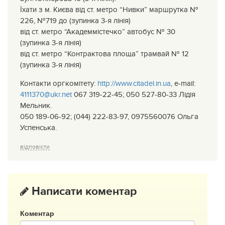
Їхати з м. Києва від ст. метро “Нивки” маршрутка №
226, №719 до (зупинка 3-я лінія)
від ст. метро “Академмістечко” автобус № 30
(зупинка 3-я лінія)
від ст. метро “Контрактова площа” трамвай № 12
(зупинка 3-я лінія)
Контакти оргкомітету:
http://www.citadel.in.ua
, e-mail:
4111370@ukr.net
067 319-22-45; 050 527-80-33 Лідія
Мельник.
050 189-06-92; (044) 222-83-97, 0975560076 Ольга
Успенська.
відповісти
Написати коментар
Коментар