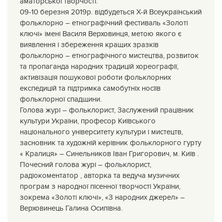
аматорської творчості:
09-10 березня 2019р. відбудеться X-й Всеукраїнський
фольклорно – етнографічний фестиваль «Золоті
ключі» імені Василя Верховинця, метою якого є
виявлення і збереження кращих зразків
фольклорно – етнографічного мистецтва, розвиток
та пропаганда народних традицій хореографії,
активізація пошукової роботи фольклорних
експедицій та підтримка самобутніх носіїв
фольклорної спадщини.
Голова журі – фольклорист, Заслужений працівник
культури України, професор Київського
національного університету культури і мистецтв,
засновник та художній керівник фольклорного гурту
« Кралиця» – Синельников Іван Григорович, м. Київ .
Почесний голова журі – фольклорист,
радіокоментатор , авторка та ведуча музичних
програм з народної пісенної творчості України,
зокрема «Золоті ключі», «З народних джерел» –
Верховинець Галина Осипівна.