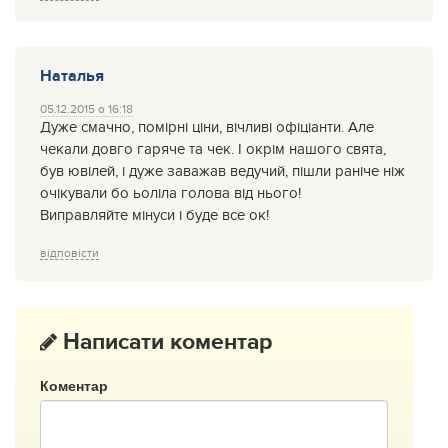
Наталья
05.12.2015 о 16:18
Дуже смачно, помірні ціни, вічливі офіціанти. Але
чекали довго гаряче та чек. І окрім нашого свята,
був ювілей, і дуже заважав ведучий, пішли раніче ніж
очікували бо ьоліла голова від нього!
Виправляйте мінуси і буде все ок!
відповісти
Написати коментар
Коментар