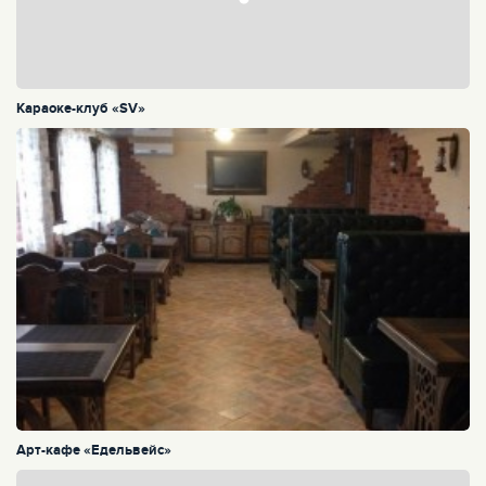
Караоке-клуб «SV»
Арт-кафе «Едельвейс»