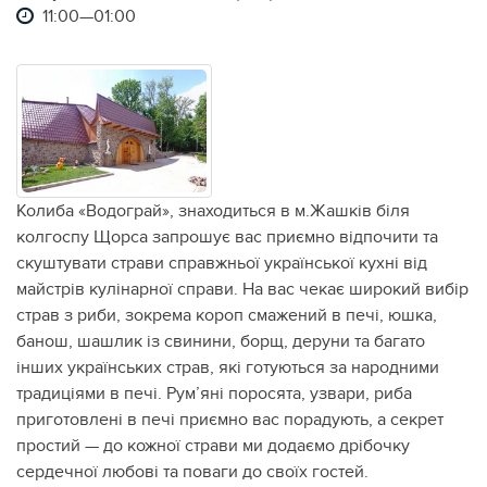
11:00—01:00
Колиба «Водограй», знаходиться в м.Жашків біля
колгоспу Щорса запрошує вас приємно відпочити та
скуштувати страви справжньої української кухні від
майстрів кулінарної справи. На вас чекає широкий вибір
страв з риби, зокрема короп смажений в печі, юшка,
банош, шашлик із свинини, борщ, деруни та багато
інших українських страв, які готуються за народними
традиціями в печі. Рум’яні поросята, узвари, риба
приготовлені в печі приємно вас порадують, а секрет
простий — до кожної страви ми додаємо дрібочку
сердечної любові та поваги до своїх гостей.