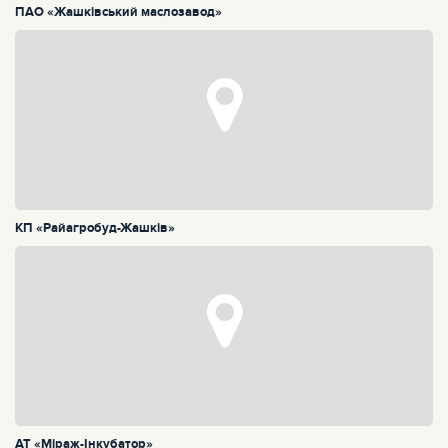
ПАО «Жашківський маслозавод»
КП «Райагробуд-Жашків»
АТ «Міраж-Інкубатор»