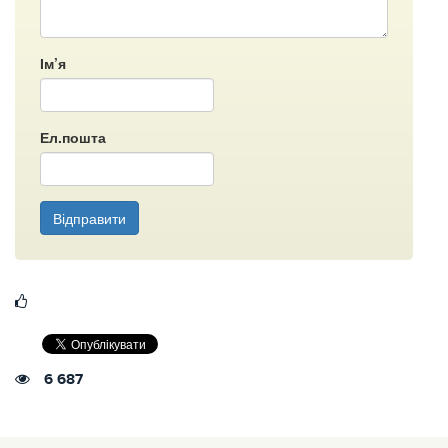
Ім’я
Ел.пошта
Відправити
6 687