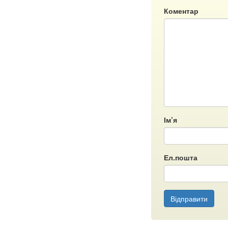
Коментар
Ім’я
Ел.пошта
Відправити