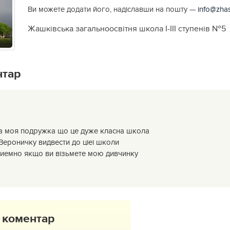
Ви можете додати його, надіславши на пошту —
info@zhas
Жашківська загальноосвітня школа І-ІІІ ступенів №5
нтар
 моя подружка що це дуже класна школа
Вероничку видвести до ціеі школи
риемно якщо ви візьмете мою дивчинку
 коментар