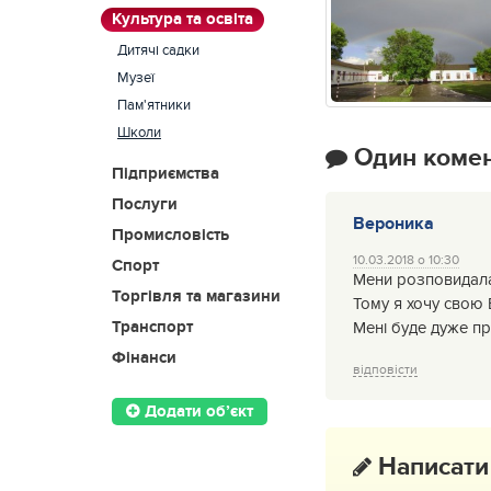
Культура та освіта
Дитячі садки
Музеї
Пам'ятники
Школи
Один коме
Підприємства
Послуги
Вероника
Промисловість
10.03.2018 о 10:30
Спорт
Мени розповидала
Торгівля та магазини
Тому я хочу свою 
Транспорт
Мені буде дуже п
Фінанси
відповісти
Додати об’єкт
Написати