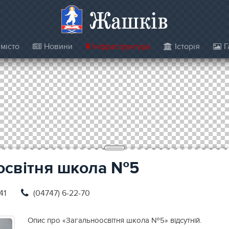
Жашків
місто
Новини
Інфраструктура
Історія
Г
освітня школа №5
41
(04747) 6-22-70
Опис про «Загальноосвітня школа №5» відсутній.