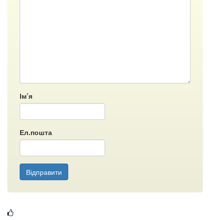
Ім’я
Ел.пошта
Відправити