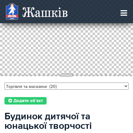
Жашків
Додати об’єкт
Будинок дитячої та
юнацької творчості