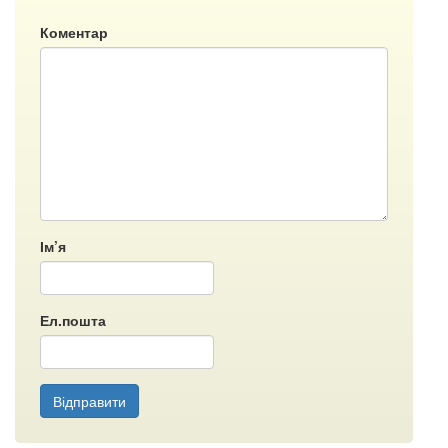
Коментар
Ім’я
Ел.пошта
Відправити