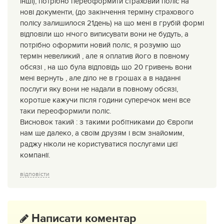
інші), потрібно переоформити страховий поліс на
нові документи, (до закінчення терміну страхового
полісу залишилося 21день) на що мені в грубій формі
відповіли що нічого виписувати вони не будуть, а
потрібно оформити новий поліс, я розумію що
термін невеликий , але я оплатив його в повному
обсязі , на що була відповідь що 20 гривень вони
мені вернуть , але діло не в грошах а в наданні
послуги яку вони не надали в повному обсязі,
коротше кажучи після години суперечок мені все
таки переоформили поліс.
Висновок такий : з такими робітниками до Європи
нам ще далеко, а своїм друзям і всім знайомим,
раджу ніколи не користуватися послугами цієї
компанії.
відповісти
Написати коментар