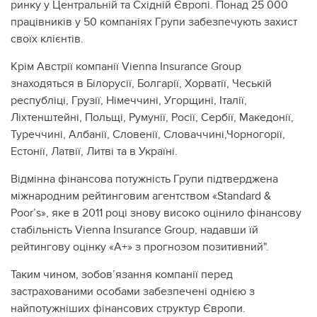
ринку у Центральній та Східній Європі. Понад 25 000
працівників у 50 компаніях Групи забезпечують захист
своїх клієнтів.
Крім Австрії компанії Vienna Insurance Group
знаходяться в Білорусії, Болгарії, Хорватії, Чеській
республіці, Грузії, Німеччині, Угорщині, Італії,
Ліхтенштейні, Польщі, Румунії, Росії, Сербії, Македонії,
Туреччині, Албанії, Словенії, Словаччині,Чорногорії,
Естонії, Латвії, Литві та в Україні.
Відмінна фінансова потужність Групи підтверджена
міжнародним рейтинговим агентством «Standard &
Poor’s», яке в 2011 році знову високо оцінило фінансову
стабільність Vienna Insurance Group, надавши їй
рейтингову оцінку «А+» з прогнозом позитивний".
Таким чином, зобов’язання компанії перед
застрахованими особами забезпечені однією з
найпотужніших фінансових структур Європи.