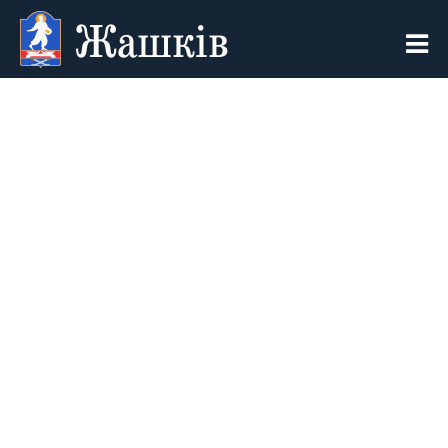
Жашків