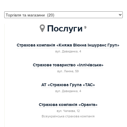
Послуги
9
Страхова компанія «Княжа Вієнна Іншуранс Груп»
вул. Давиденка, 4
Страхове товариство «Іллічівське»
вул. Леніна, 59
АТ «Страхова Група «ТАС»
вул. Давиденкa, 4
Страхова компанія «Оранта»
вул. Чапаєва, 12
Всеукраїнська страхова компанія