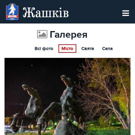
Жашків
Галерея
Всі фото
Місто
Свята
Села