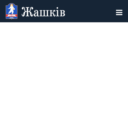
Жашків