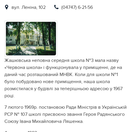
вул. Леніна, 102
(04747) 6-21-56
Жашківська неповна середня школа №3 мала назву
«Червона школа» і функціонувала у приміщенні, де на
даний час розташований МНВК. Коли для школи №1
було побудовано нове приміщення, наша школа
розмістилася у будівлі за теперішньою адресою у 1967
році.
7 лютого 1969р. постановою Ради Міністрів в Українській
РСР № 107 школі присвоєно звання Героя Радянського
Союзу Івана Михайловича Ляшенка.