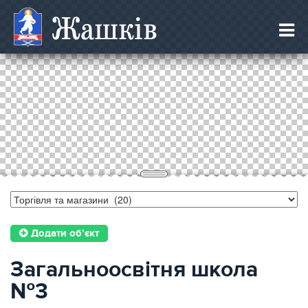
Жашків
Додати об’єкт
Загальноосвітня школа
№3