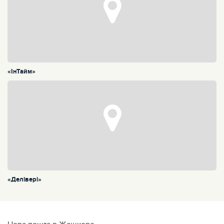
«ІнТайм»
«Делівері»