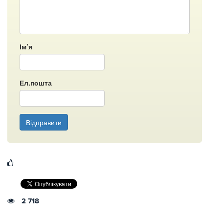
Ім’я
Ел.пошта
Відправити
2 718