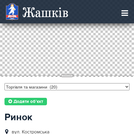
Жашків
Додати об’єкт
Ринок
вул. Костромська