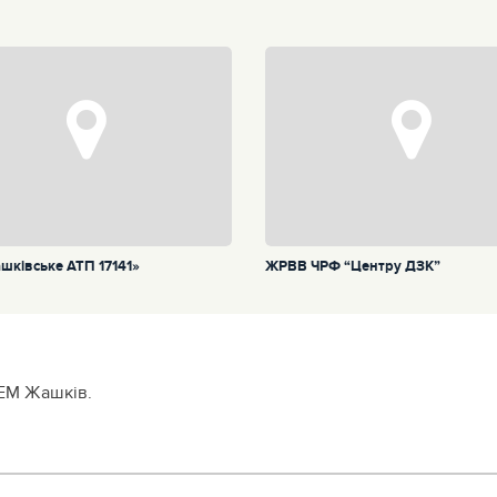
шківське АТП 17141»
ЖРВВ ЧРФ “Центру ДЗК”
РЕМ Жашків.