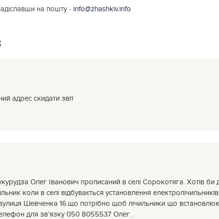
надіславши на пошту -
info@zhashkiv.info
3
ий адрес скидати звіт
укурудза Олег Іванович прописаний в селі Сорокотяга. Хотів би д
ьник коли в селі відбувається установлення електролічильників . 
вулиця Шевченка 16.що потрібно щоб лічильники що встановлюют
 телефон для зв’язку 050 8055537 Олег .