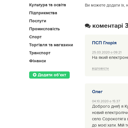
Культура та освіта
Ви можете додати їх, 
Підприємства
Послуги
коментарі 
Промисловість
Спорт
ПСП Глорія
Торгівля та магазини
25.03.2020 о 09:21
Транспорт
На який електронн
Фінанси
відповісти
Додати об’єкт
Олег
04.10.2020 о 15:37
Доброго дня!) я К
новий електролічил
село Сорокотяга 
до моєї хати. Мій