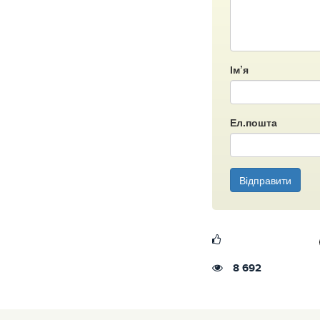
Ім’я
Ел.пошта
Відправити
8 692