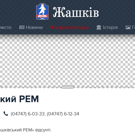
Жашків
місто
Новини
Інфраструктура
Історія
Г
кий РЕМ
(04747) 6-03-33, (04747) 6-12-34
шківський РЕМ» відсунті.