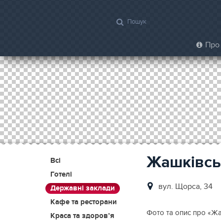
Про 
Жашківсь
Всі
Готелі
вул. Щорса, 34
Державні заклади
Кафе та ресторани
Фото та опис про «Жа
Краса та здоров’я