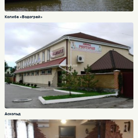
Колиба «Водограй»
Аскольд