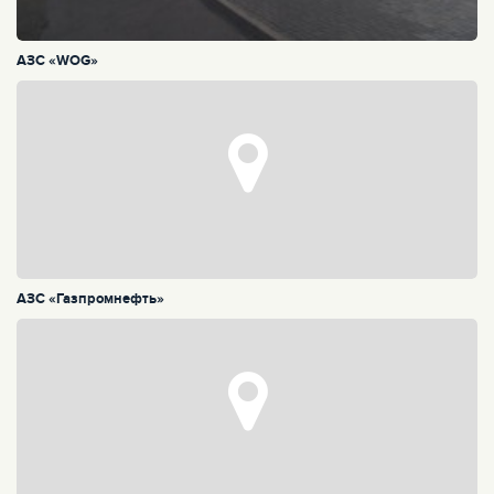
АЗС «WOG»
АЗС «Газпромнефть»