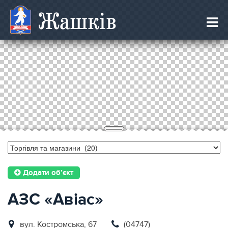
Жашків
Додати об’єкт
АЗС «Авiас»
вул. Костромська, 67
(04747)