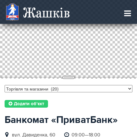
Жашків
Додати об’єкт
Банкомат «ПриватБанк»
вул. Давиденкa, 60
09:00—18:00