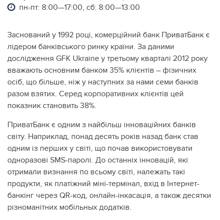
пн-пт: 8:00—17:00, сб: 8:00—13:00
Заснований у 1992 році, комерційний банк ПриватБанк є
лідером банківського ринку країни. За даними
дослідження GFK Ukraine у третьому кварталі 2012 року
вважають основним банком 35% клієнтів – фізичних
осіб, що більше, ніж у наступних за нами семи банків
разом взятих. Серед корпоративних клієнтів цей
показник становить 38%.
ПриватБанк є одним з найбільш інноваційних банків
світу. Наприклад, понад десять років назад банк став
одним із перших у світі, що почав використовувати
одноразові SMS-паролі. До останніх інновацій, які
отримали визнання по всьому світі, належать такі
продукти, як платіжний міні-термінал, вхід в Інтернет-
банкінг через QR-код, онлайн-інкасація, а також десятки
різноманітних мобільных додатків.