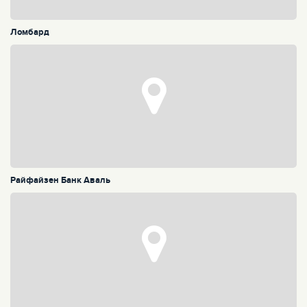
Ломбард
Райфайзен Банк Аваль