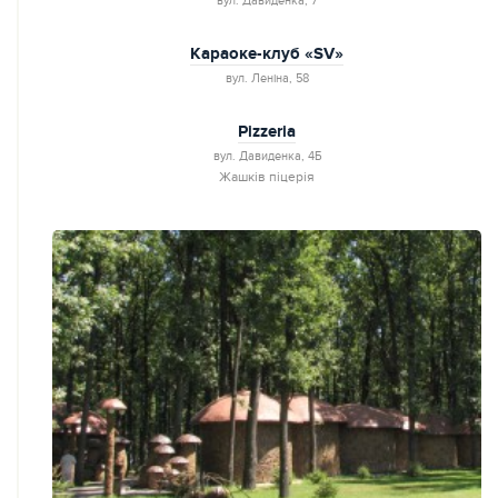
вул. Давиденкa, 7
Караоке-клуб «SV»
вул. Леніна, 58
Pizzeria
вул. Давиденка, 4Б
Жашків піцерія