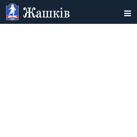
Жашків