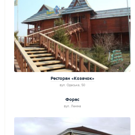
Ресторан «Козачок»
вул. Одеська, 50
Форас
вул. Леніна