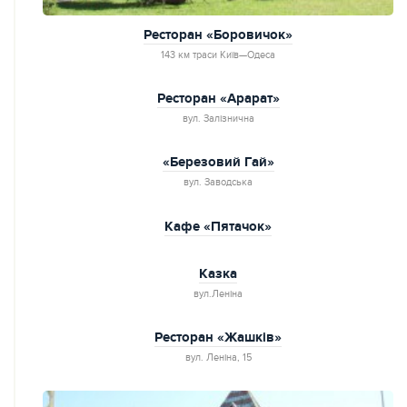
Ресторан «Боровичок»
143 км траси Київ—Одеса
Ресторан «Арарат»
вул. Залізнична
«Березовий Гай»
вул. Заводська
Кафе «Пятачок»
Казка
вул.Леніна
Ресторан «Жашків»
вул. Леніна, 15