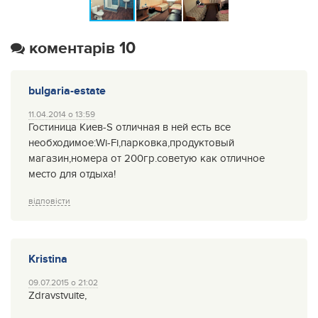
коментарів 10
bulgaria-estate
11.04.2014 о 13:59
Гостиница Киев-S отличная в ней есть все
необходимое:Wi-Fi,парковка,продуктовый
магазин,номера от 200гр.советую как отличное
место для отдыха!
відповісти
Kristina
09.07.2015 о 21:02
Zdravstvuite,