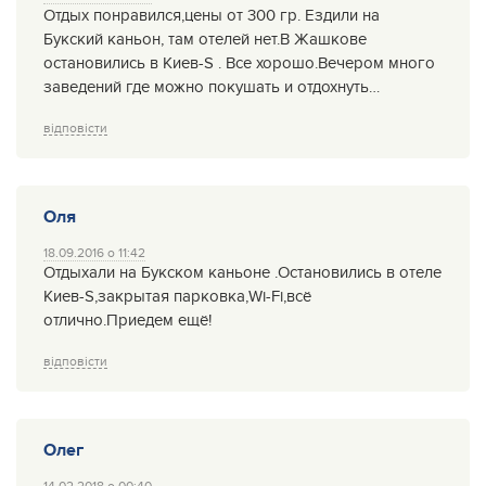
Отдых понравился,цены от 300 гр. Ездили на
Букский каньон, там отелей нет.В Жашкове
остановились в Киев-S . Все хорошо.Вечером много
заведений где можно покушать и отдохнуть…
відповісти
Оля
18.09.2016 о 11:42
Отдыхали на Букском каньоне .Остановились в отеле
Киев-S,закрытая парковка,Wi-Fi,всё
отлично.Приедем ещё!
відповісти
Олег