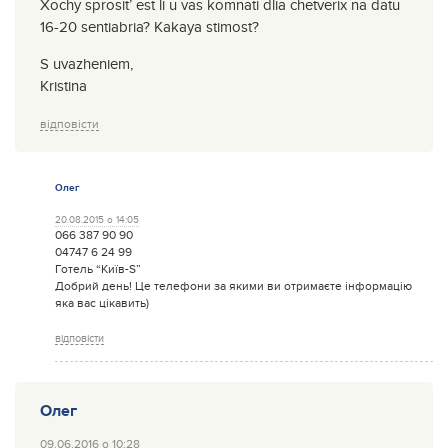
Xochy sprosit’ est li u vas komnati dlia chetverix na datu
16-20 sentiabria? Kakaya stimost?
S uvazheniem,
Kristina
відповісти
Олег
20.08.2015 о 14:05
066 387 90 90
04747 6 24 99
Готель “Київ-S”
Добрий день! Це телефони за якими ви отримаєте інформацію
яка вас цікавить)
відповісти
Олег
09.06.2016 о 10:28