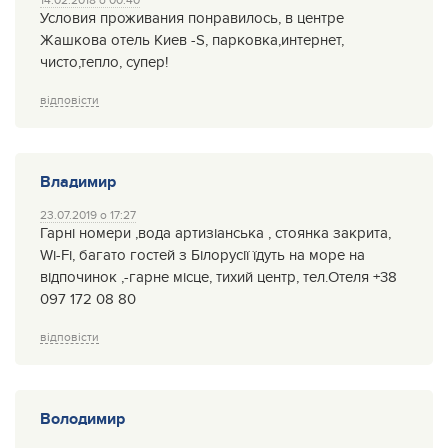
14.02.2018 о 00:40
Условия проживания понравилось, в центре
Жашкова отель Киев -S, парковка,интернет,
чисто,тепло, супер!
відповісти
Владимир
23.07.2019 о 17:27
Гарні номери ,вода артизіанська , стоянка закрита,
Wi-Fi, багато гостей з Білорусії їдуть на море на
відпочинок ,-гарне місце, тихий центр, тел.Отеля +38
097 172 08 80
відповісти
Володимир