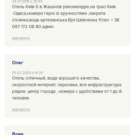
23.07.2019 о 20:44
Отель Київ-S в Жашкові рекомендую,на трасі Київ
-Одеса,номери гарні зі зручностями ,закрита
стоянка,вода артезіанська.Вул.Шевченка 11,тел. + 38
097 172 08 80 адмін.
відповісти
Олег
05.02.2020 о 14:24
Отель отличный, вода хорошего качества,
скоростной интернет, парковка, вся инфраструктура
рядом, центр города , номера с удобствами от 1 до 8
человек.
відповісти
Вова