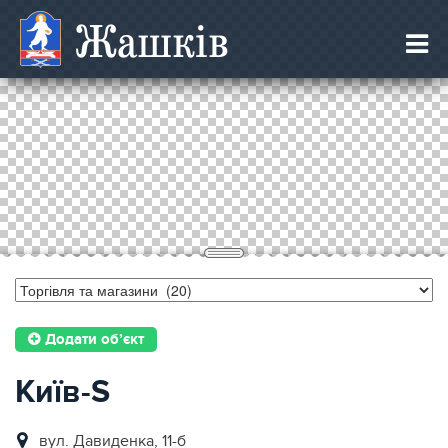
Жашків
Додати об’єкт
Київ-S
вул. Давиденкa, 11-б