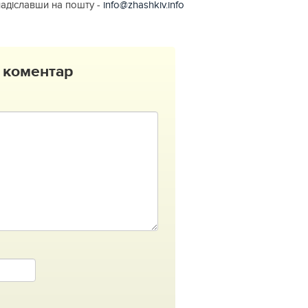
надіславши на пошту -
info@zhashkiv.info
 коментар