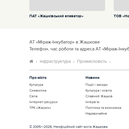
ПАТ «Жашківський елеватор»
ТОВ «Но
АТ «Міраж-Інкубатор» в Жашкове
Телефон, час роботи та адреса АТ «Міраж-Інку
Інфраструктура
Промисловість
Про місто
Новини
Культура
Події і заходи
Символіка
Культура і освіта
Села
Славний Жашків
Інтернет-ресурси
Інтерв’ю
ТРК «Жасмін»
Політика та економіка
Надзвичайне
© 2005—2026, Неофіційний сайт міста Жашкова.