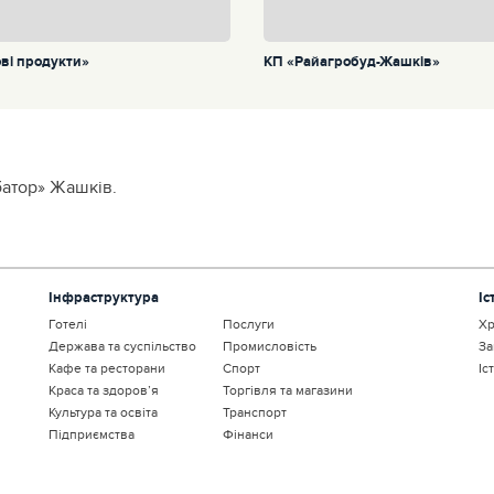
ві продукти»
КП «Райагробуд-Жашків»
батор» Жашків.
Інфраструктура
Іс
Готелі
Послуги
Хр
Держава та суспільство
Промисловість
За
Кафе та ресторани
Спорт
Іс
Краса та здоров’я
Торгівля та магазини
Культура та освіта
Транспорт
Підприємства
Фінанси