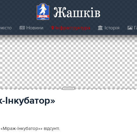
Жашків
місто
Новини
Інфраструктура
Історія
Г
-Інкубатор»
«Міраж-Інкубатор»» відсунті.