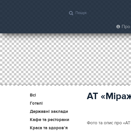
Про 
АТ «Міраж
Всі
Готелі
Державні заклади
Кафе та ресторани
Фото та опис про «АТ 
Краса та здоров’я