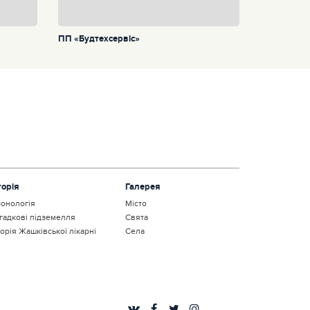
ПП «Будтехсервіс»
торія
Галерея
онологія
Місто
гадкові підземелля
Свята
торія Жашківської лікарні
Села