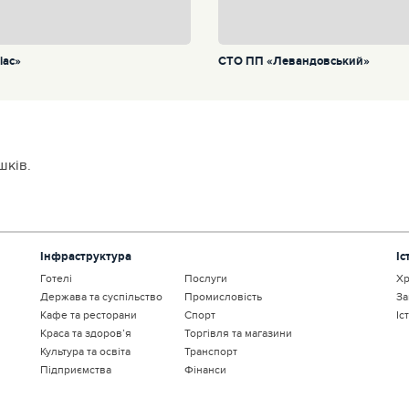
iас»
СТО ПП «Левандовський»
шків.
Інфраструктура
Іс
Готелі
Послуги
Хр
Держава та суспільство
Промисловість
За
Кафе та ресторани
Спорт
Іс
Краса та здоров’я
Торгівля та магазини
Культура та освіта
Транспорт
Підприємства
Фінанси