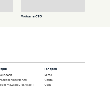
Мийка та СТО
торія
Галерея
онологія
Місто
гадкові підземелля
Свята
торія Жашківської лікарні
Села