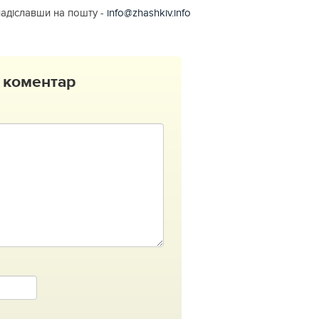
надіславши на пошту -
info@zhashkiv.info
 коментар