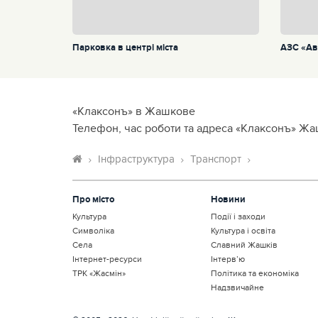
Парковка в центрі міста
АЗС «Ав
«Клаксонъ» в Жашкове
Телефон, час роботи та адреса «Клаксонъ» Жа
Інфраструктура
Транспорт
Про місто
Новини
Культура
Події і заходи
Символіка
Культура і освіта
Села
Славний Жашків
Інтернет-ресурси
Інтерв’ю
ТРК «Жасмін»
Політика та економіка
Надзвичайне