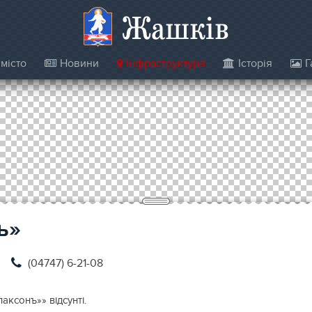
Жашків
місто
Новини
Інфраструктура
Історія
Г
ъ»
(04747) 6-21-08
аксонъ»» відсунті.