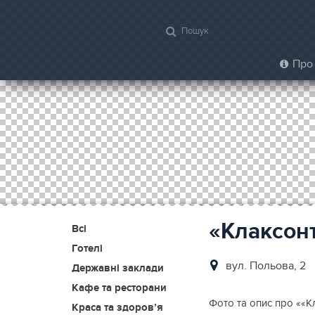
Про 
«Клаксон
Всі
Готелі
вул. Польoва, 2
Державні заклади
Кафе та ресторани
Фото та опис про ««Кл
Краса та здоров’я