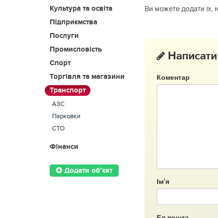
Культура та освіта
Ви можете додати їх, 
Підприємства
Послуги
Промисловість
Написати
Спорт
Коментар
Торгівля та магазини
Транспорт
АЗС
Парковки
СТО
Фінанси
Додати об’єкт
Ім’я
Ел.пошта