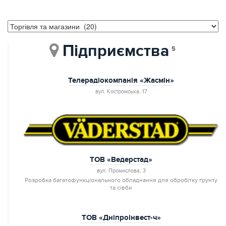
Підприємства
5
Телерадіокомпанія «Жасмін»
вул. Костромська, 17
ТОВ «Ведерстад»
вул. Промислова, 3
Розробка багатофункціонального обладнання для обробітку ґрунту
та сівби
ТОВ «Дніпроінвест-ч»