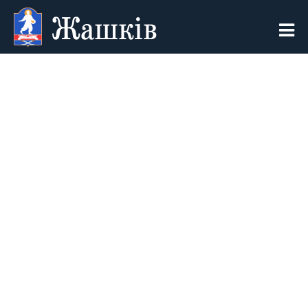
Жашків