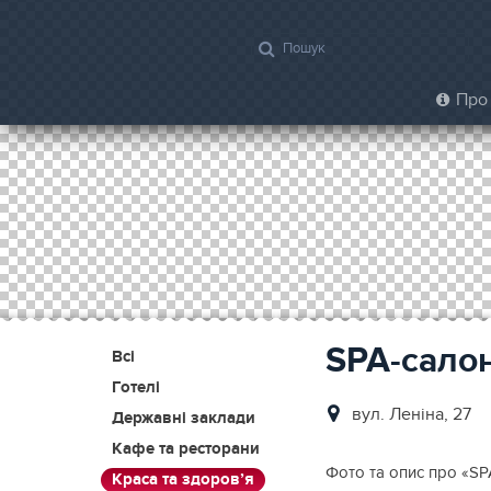
Про 
SPA-салон
Всі
Готелі
вул. Леніна, 27
Державні заклади
Кафе та ресторани
Фото та опис про «SPA
Краса та здоров’я