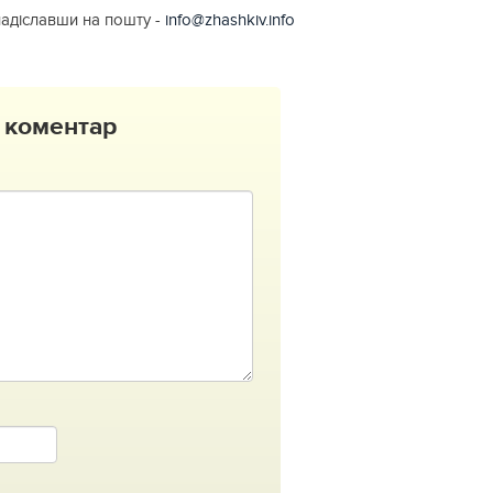
надіславши на пошту -
info@zhashkiv.info
 коментар