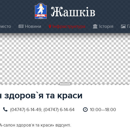
Жашків
місто
Новини
Інфраструктура
Історія
Г
 здоров`я та краси
(04747) 6-14-49, (04747) 6-14-64
10:00—18:00
-салон здоров`я та краси» відсунті.