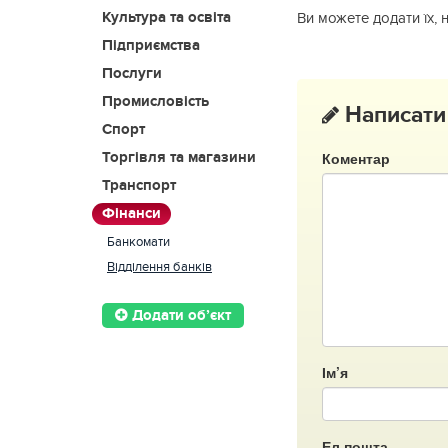
Культура та освіта
Ви можете додати їх, 
Підприємства
Послуги
Промисловість
Написати
Спорт
Коментар
Торгівля та магазини
Транспорт
Фінанси
Банкомати
Відділення банків
Додати об’єкт
Ім’я
Ел.пошта