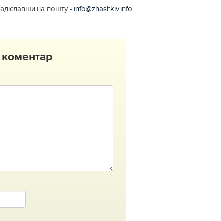
надіславши на пошту -
info@zhashkiv.info
 коментар