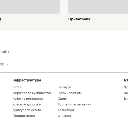
д
ПриватБанк
шків.
ків
Інфраструктура
Іс
Готелі
Послуги
Хр
Держава та суспільство
Промисловість
За
Кафе та ресторани
Спорт
Іс
Краса та здоров’я
Торгівля та магазини
Культура та освіта
Транспорт
Підприємства
Фінанси