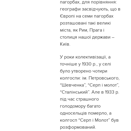
пагорбах, для порівняння:
географи засвідчують, що в
Європі на семи пагорбах
розташовані такі великі
міста, як Рим, Прага і
столиця нашої держави –
Київ.
У роки колективізації, а
точніше у 1930 р., у селі
було утворено чотири
колгоспи: ім. Петровського,
“Шевченка”, “Серп і молот”,
“Сталінський”. Але в 1933 р.
під час страшного
голодомору багато
односельців померло, а
колгосп “Серп і Молот” був
розформований.