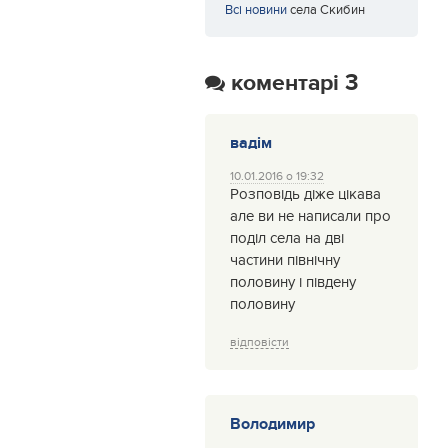
Всі новини
села Скибин
коментарі 3
вадім
10.01.2016 о 19:32
Розповідь діже цікава
але ви не написали про
поділ села на дві
частини північну
половину і південу
половину
відповісти
Володимир