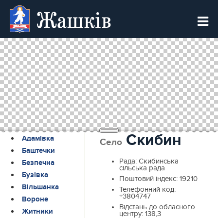
Жашків
Скибин
Адамівка
Село
Баштечки
Рада:
Скибинська
Безпечна
сільська рада
Бузівка
Поштовий індекс:
19210
Вільшанка
Телефонний код:
+3804747
Вороне
Відстань до обласного
Житники
центру:
138,3