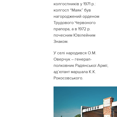
колгоспників у 1971 р.:
колгосп “Маяк” був
нагороджений орденом
Трудового Червоного
прапора, а в 1972 р.
почесним Ювілейним
Знаком.
У селі народився О.М.
Оверчук – генерал-
полковник Радянської Армії,
ад’ютант маршала К.К.
Рокосовського.