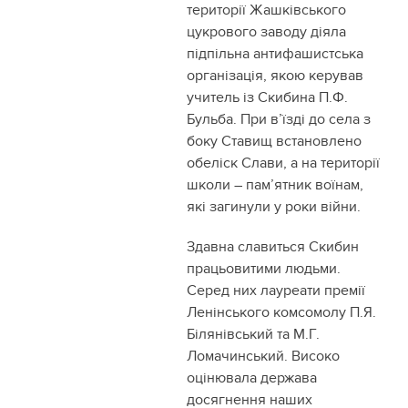
території Жашківського
цукрового заводу діяла
підпільна антифашистська
організація, якою керував
учитель із Скибина П.Ф.
Бульба. При в’їзді до села з
боку Ставищ встановлено
обеліск Слави, а на території
школи – пам’ятник воїнам,
які загинули у роки війни.
Здавна славиться Скибин
працьовитими людьми.
Серед них лауреати премії
Ленінського комсомолу П.Я.
Білянівський та М.Г.
Ломачинський. Високо
оцінювала держава
досягнення наших