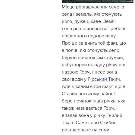
Місце розташування самого
села і земель, які оточують
його, дуже цікаве. Землі
села розташовані на гребені
підземного водорозділу.
Про це свідчить той факт, що
з полів, які оточують село,
беруть початок сім струмків,
які утворюють одну річку під
назвою Торч, і несе вона
свої води у
Гірський Тікич
.
Але цікавим є той факт, що в
Ставишанському районі
бере початок інша річка, яка
також називається Торч, і
впадає вона у річку Гнилий
Тікач. Саме село Скибин
розташоване на семи