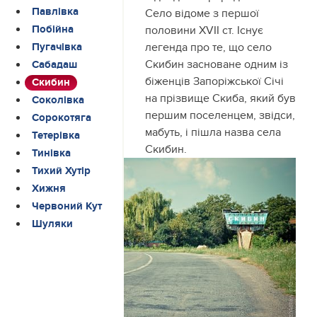
Павлівка
Село відоме з першої
Побійна
половини XVII cт. Існує
легенда про те, що село
Пугачівка
Скибин засноване одним із
Сабадаш
біженців Запоріжської Січі
Скибин
на прізвище Скиба, який був
Соколівка
першим поселенцем, звідси,
Сорокотяга
мабуть, і пішла назва села
Тетерівка
Скибин.
Тинівка
Тихий Хутір
Хижня
Червоний Кут
Шуляки