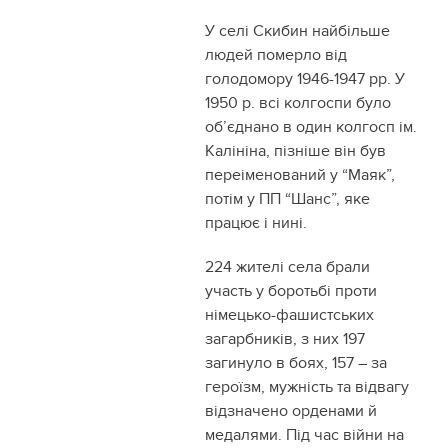
У селі Скибин найбільше
людей померло від
голодомору 1946-1947 рр. У
1950 р. всі колгоспи було
об’єднано в один колгосп ім.
Калініна, пізніше він був
переіменований у “Маяк”,
потім у ПП “Шанс”, яке
працює і нині.
224 жителі села брали
участь у боротьбі проти
німецько-фашистських
загарбників, з них 197
загинуло в боях, 157 – за
героїзм, мужність та відвагу
відзначено орденами й
медалями. Під час війни на