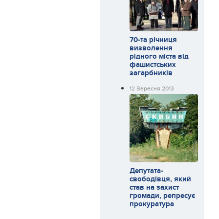
70-та річниця
визволення
рідного міста від
фашистських
загарбників
12 Вересня 2013
Депутата-
свободівця, який
став на захист
громади, репресує
прокуратура