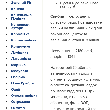
Зелений Ріг
Відстань до районного
центру:
6
Конела
Конельська
Скибин
— село, центр
Попівка
сільської ради. Розташоване
Конельські
за 9 км на півничний схід від
Хутори
районного центру та
Королівка
залізничної станції Жашків.
Костянтинівка
Кривчунка
Населення — 2160 осіб,
Леміщиха
дворів — 1041.
Литвинівка
Марійка
На території Скибина є
Медувата
загальноосвітня школа І-ІІІ
Нагірна
ступенів, Будинок культури,
Нова Гребля
бібліотека, дитячий садок,
Одай
поштове відділення, три
Олександрівка
магазини, АТС на 50
Острожани
абонентів, філія ВОБ,
Охматів
підведено природний газ.