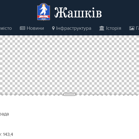
Жашків
місто
Новини
Інфраструктура
Історія
Г
рада
у:
143,4