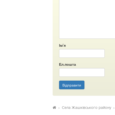
Ім’я
Ел.пошта
Відправити
Села Жашківського району