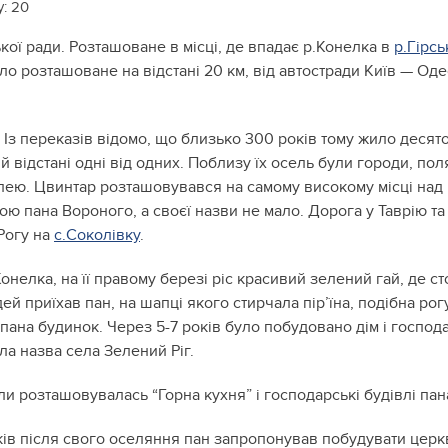
у:
20
кої ради. Розташоване в місці, де впадає р.Конелка в
р.Гірсь
ло розташоване на відстані 20 км, від автостради Київ — Одес
. Із переказів відомо, що близько 300 років тому жило деся
ій відстані одні від одних. Поблизу їх осель були городи, поля
емлею. Цвинтар розташовувався на самому високому місці над 
ю пана Вороного, а своєї назви не мало. Дорога у Таврію та
Рогу на
с.Соколівку
.
онелка, на її правому березі ріс красивий зелений гай, де с
дей приїхав пан, на шапці якого стирчала пір’їна, подібна ро
 пана будинок. Через 5-7 років було побудовано дім і господа
шла назва села Зелений Ріг.
ли розташовувалась “Горна кухня” і господарські будівлі пан
ів після свого оселяння пан запропонував побудувати церкву 