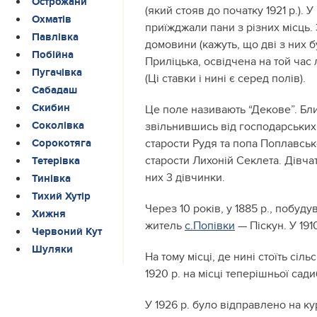
Острожани
(який стояв до початку 1921 р.).
Охматів
приїжджали пани з різних місць.
Павлівка
домовини (кажуть, що дві з них 
Побійна
Приліцька, освідчена на той час
Пугачівка
(Ці ставки і нині є серед полів).
Сабадаш
Скибин
Це поле називають “Декове”. Бли
Соколівка
звільнившись від господарських с
старости Рудя та попа Поплавськ
Сорокотяга
старости Лихоній Секлета. Дівча
Тетерівка
них 3 дівчинки.
Тинівка
Тихий Хутір
Через 10 років, у 1885 р., поб
Хижня
житель
с.Попівки
— Піскун. У 191
Червоний Кут
Шуляки
На тому місці, де нині стоїть сі
1920 р. на місці теперішньої са
У 1926 р. було відправлено на 