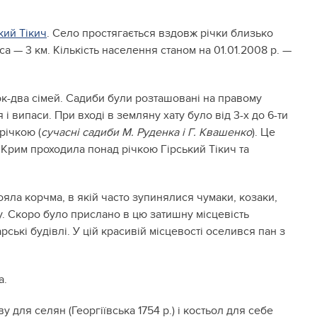
кий Тікич
. Село простягається вздовж річки близько
а — 3 км. Кількість населення станом на 01.01.2008 р. —
ток-два сімей. Садиби були розташовані на правому
 і випаси. При вході в земляну хату було від 3-х до 6-ти
річкою (
сучасні садиби М. Руденка і Г. Квашенко
). Це
 Крим проходила понад річкою Гірський Тікич та
тояла корчма, в якій часто зупинялися чумаки, козаки,
гу. Скоро було прислано в цю затишну місцевість
рські будівлі. У цій красивій місцевості оселився пан з
а.
для селян (Георгіївська 1754 р.) і костьол для себе