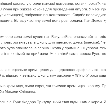
 У підвалі костьолу стояли панські домовини, останні роки їх 
 З Умані приїжджав ксьонз для проведення літургії. У часи 
були свинцеві), забравши всі коштовності. Садиба переходила
 людина. Більшу частину землі вона розпродала. Пан Деков к
жче до села землі купив пан Вакула (Беспечанський), а потім
прав, організувала школу для панських дочок (пансіон). Чере
ого була влаштована перша школа у приміщенні управи. Усьо
т з інших сімей не приймали. Учив дітей сам староста Рудь, 
удували спеціальне приміщення для церковнопарафіяльної шк
0 р. відкрили земську школу, яку закрили у 1917 р. У роки рад
льська крамниця, жили євреї, які тримали крамницю і корчму.
диби Миколи Сліпенка.
курси в с. Буки Федора Притулу, який став відмінним лікаре