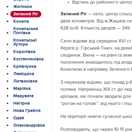
Відстань до районного центр
Житники
Зелений Ріг
— село, центр сільсь
Зелений Ріг
двох кілометрів. Від м.Жашків се
Конела
628 осіб. Кількість дворів — 349.
Конельська
Попівка
Конельські
Село відоме від середини XVI ст
Хутори
березі р. Гірський Тікич, на деяк
Королівка
сходинок. Вікна — на рівні із з
Костянтинівка
поселення знаходилось під владо
Кривчунка
Конелкою в напрямку Зеленого 
Леміщиха
Литвинівка
З переказів відомо, що понад р.К
Марійка
поляки. Наприкінці ХIХ ст. до лю
Медувата
кріпаків, які почали зводити для
“рогом на голові”: від нього і пі
Нагірна
Нова Гребля
На території нижче сучасної шко
Одай
Олександрівка
Розповідають, що через 10-15 рок