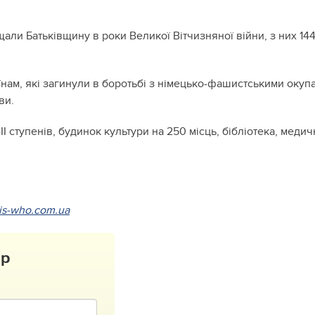
али Батьківщину в роки Великої Вітчизняної війни, з них 14
їнам, які загинули в боротьбі з німецько-фашистськими оку
ви.
II ступенів, будинок культури на 250 місць, бібліотека, меди
is-who.com.ua
ар