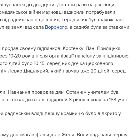
налічувалося до двадцяти. Два-три рази на рік сюди
громадянської війни махновці відкрили пограбували
 від одних панів до інших, серед яких була також пані
упив землі від села
Вороного
, а садиба була за ставками.
 продав своєму підпанкові Костенку. Пані Приліцька,
з 10-20 років після організації пансіону за ініціативою
го дітей було 10-15, серед них дочка церковного
потім Левко Дишлявий, який навчав вже 20 дітей, серед
оли. Навчання проводив дяк. Останнім учителем був
янської влади в селі відкрили 8-річну школу на 183 учні.
 При радянській владі першу крамницю було відкрито у
м. Йому допомагав фельдшер Женя. Вони надавали першу