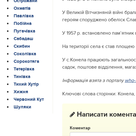
Острожани
Охматів
У Великій Вітчизняній війні брал
Павлівка
героям споруджено обеліск Сла
Побійна
Пугачівка
У 1957 р. встановлено пам’ятник
Сабадаш
На території села є став площею
Скибин
Соколівка
У с.Конела працюють загальноосв
Сорокотяга
садок, поштове відділення, магаз
Тетерівка
Тинівка
Інформація взята з порталу
who-
Тихий Хутір
Хижня
Ключові слова сторінки: Конела
Червоний Кут
Шуляки
Написати комент
Коментар