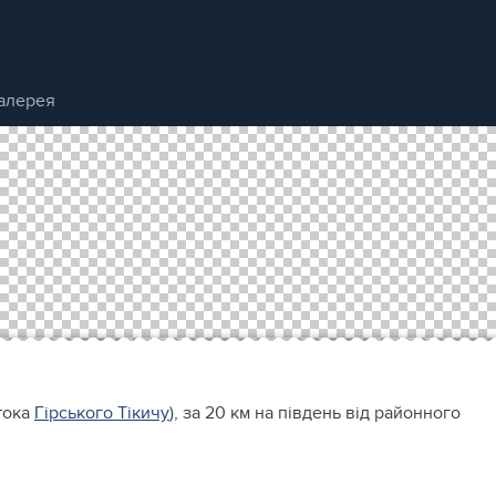
алерея
тока
Гірського Тікичу
), за 20 км на південь від районного