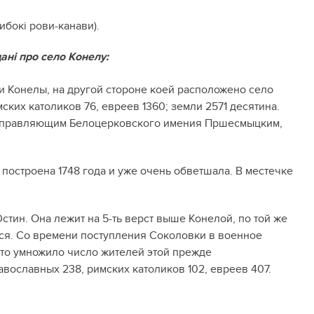
либокі рови-канави).
ані про село Конелу:
ки Конелы, на другой стороне коей расположено село
ких католиков 76, евреев 1360; земли 2571 десятина.
м управляющим Белоцерковского имения Пршесмыцким,
 построена 1748 года и уже очень обветшала. В местечке
тин. Она лежит на 5-ть верст выше Конелой, по той же
ся. Со времени поступления Соколовки в военное
 что умножило число жителей этой прежде
вославных 238, римских католиков 102, евреев 407.