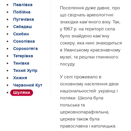
Павлівка
Поселення дуже давнє, про
Побійна
що свідчать археологічні
Пугачівка
знахідки кам’яного віку. Так,
Сабадаш
у 1967 р. на території села
Скибин
було знайдено кам’яну
Соколівка
сокиру, яка нині знаходиться
Сорокотяга
в Уманському краєзнавчому
Тетерівка
музеї, та рештки глиняного
Тинівка
посуду.
Тихий Хутір
У селі проживало в
Хижня
основному населення двох
Червоний Кут
національностей: українці і
Шуляки
поляки. Школа була
польська та
церковнопарафіяльна,
церква також була
православна і католицька.