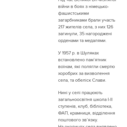
війни в боях з німецько-
фашистськими
загарбниками брали участь
217 жителів села, з них 126
загинули, 35 нагороджені
орденами та медалями.
У 1957 р. в Шуляках
встановлено пам’ятник
воїнам, які полягли смертю
хоробрих за визволення
села, та обеліск Слави.
Нині у селі працюють
загальноосвітня школа І-ІІ
ступенів, клуб, бібліотека,
ФАП, крамниця, відділення
поштового зв’язку.
На околицях села виявлено