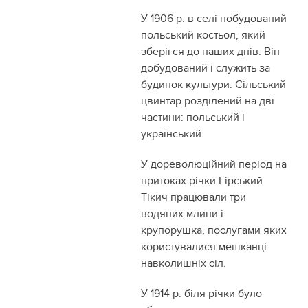
У 1906 р. в селі побудований
польський костьол, який
зберігся до наших днів. Він
добудований і служить за
будинок культури. Сільський
цвинтар розділений на дві
частини: польський і
український.
У дореволюційний період на
притоках річки Гірський
Тікич працювали три
водяних млини і
крупорушка, послугами яких
користувалися мешканці
навколишніх сіл.
У 1914 р. біля річки було