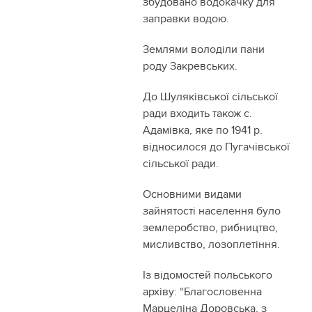
збудовано водокачку для
заправки водою.
Землями володіли пани
роду Закревських.
До Шуляківської сільської
ради входить також с.
Адамівка, яке по 1941 р.
відносилося до Пугачівської
сільської ради.
Основними видами
зайнятості населення було
землеробство, рибництво,
мисливство, лозоплетіння.
Із відомостей польського
архіву: “Благословенна
Марцеліна Доровська, з