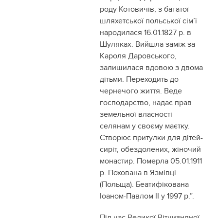
роду Котовичів, з багатої
шляхетської польської сім’ї
народилася 16.01.1827 р. в
Шуляках. Вийшла заміж за
Кароля Даровського,
залишилася вдовою з двома
дітьми. Переходить до
чернечого життя. Веде
господарство, надає прав
земельної власності
селянам у своєму маєтку.
Створює притулки для дітей-
сиріт, обездолених, жіночий
монастир. Померла 05.01.1911
р. Похована в Язмівці
(Польща). Беатифікована
Іоаном-Павлом II у 1997 р.”.
Під час Великої Вітчизняної