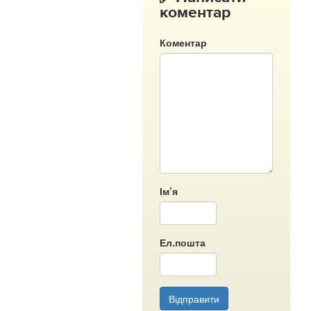
коментар
Коментар
Ім’я
Ел.пошта
Відправити