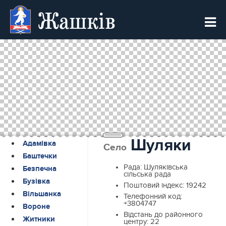
Жашків
Шуляки
Адамівка
Село
Баштечки
Рада:
Шуляківська
Безпечна
сільська рада
Бузівка
Поштовий індекс:
19242
Вільшанка
Телефонний код:
+3804747
Вороне
Відстань до районного
Житники
центру:
22