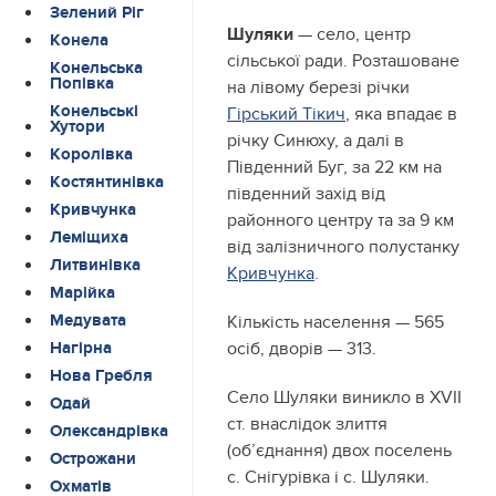
Зелений Ріг
Шуляки
— село, центр
Конела
сільської ради. Розташоване
Конельська
Попівка
на лівому березі річки
Конельські
Гірський Тікич
, яка впадає в
Хутори
річку Синюху, а далі в
Королівка
Південний Буг, за 22 км на
Костянтинівка
південний захід від
Кривчунка
районного центру та за 9 км
Леміщиха
від залізничного полустанку
Литвинівка
Кривчунка
.
Марійка
Медувата
Кількість населення — 565
осіб, дворів — 313.
Нагірна
Нова Гребля
Село Шуляки виникло в XVII
Одай
ст. внаслідок злиття
Олександрівка
(об’єднання) двох поселень
Острожани
с. Снігурівка і с. Шуляки.
Охматів