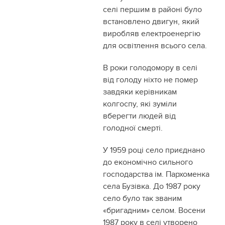
селі першим в районі було
встановлено двигун, який
виробляв електроенергію
для освітлення всього села.
В роки голодомору в селі
від голоду ніхто не помер
завдяки керівникам
колгоспу, які зуміли
вберегти людей від
голодної смерті.
У 1959 році село приєднано
до економічно сильного
господарства ім. Пархоменка
села Бузівка. До 1987 року
село було так званим
«бригадним» селом. Восени
1987 року в селі утворено