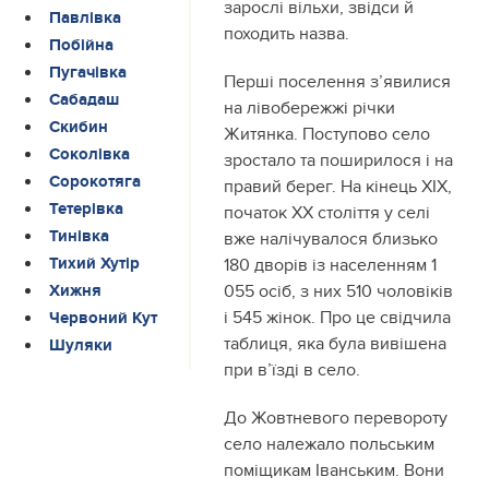
зарослі вільхи, звідси й
Павлівка
походить назва.
Побійна
Пугачівка
Перші поселення з’явилися
Сабадаш
на лівобережжі річки
Скибин
Житянка. Поступово село
Соколівка
зростало та поширилося і на
Сорокотяга
правий берег. На кінець XIX,
Тетерівка
початок XX століття у селі
Тинівка
вже налічувалося близько
Тихий Хутір
180 дворів із населенням 1
055 осіб, з них 510 чоловіків
Хижня
і 545 жінок. Про це свідчила
Червоний Кут
таблиця, яка була вивішена
Шуляки
при в’їзді в село.
До Жовтневого перевороту
село належало польським
поміщикам Іванським. Вони