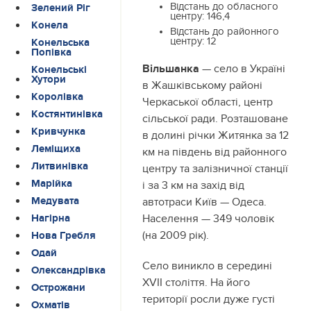
Відстань до обласного
Зелений Ріг
центру:
146,4
Конела
Відстань до районного
центру:
12
Конельська
Попівка
Вільшанка
— село в Україні
Конельські
Хутори
в Жашківському районі
Королівка
Черкаської області, центр
Костянтинівка
сільської ради. Розташоване
Кривчунка
в долині річки Житянка за 12
Леміщиха
км на південь від районного
Литвинівка
центру та залізничної станції
Марійка
і за 3 км на захід від
Медувата
автотраси Київ — Одеса.
Населення — 349 чоловік
Нагірна
(на 2009 рік).
Нова Гребля
Одай
Село виникло в середині
Олександрівка
XVII століття. На його
Острожани
території росли дуже густі
Охматів