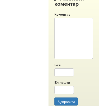
коментар
Коментар
Ім’я
Ел.пошта
Відправити