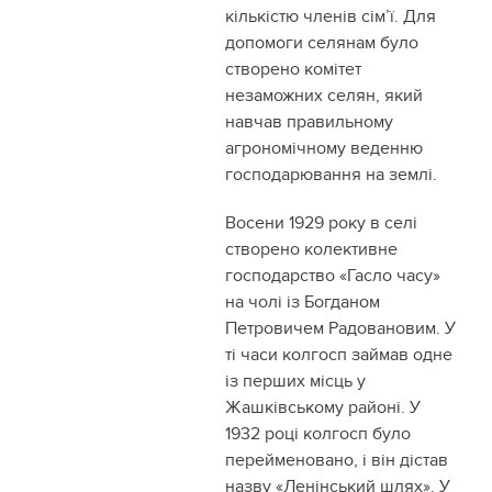
кількістю членів сім’ї. Для
допомоги селянам було
створено комітет
незаможних селян, який
навчав правильному
агрономічному веденню
господарювання на землі.
Восени 1929 року в селі
створено колективне
господарство «Гасло часу»
на чолі із Богданом
Петровичем Радовановим. У
ті часи колгосп займав одне
із перших місць у
Жашківському районі. У
1932 році колгосп було
перейменовано, і він дістав
назву «Ленінський шлях». У