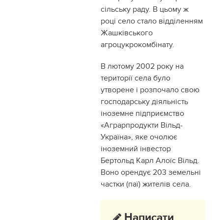
сільську раду. В цьому ж
році село стало відділенням
Жашківського
агроцукрокомбінату.
В лютому 2002 року на
території села було
утворене і розпочало свою
господарську діяльність
іноземне підприємство
«Аграрпродукти Вільд-
Україна», яке очолює
іноземний інвестор
Бертольд Карл Алоїс Вільд.
Воно орендує 203 земельні
частки (паї) жителів села.
Написати