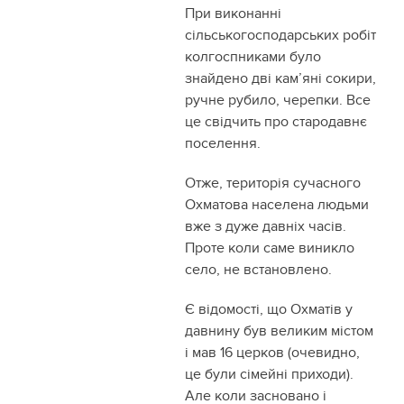
При виконанні
сільськогосподарських робіт
колгоспниками було
знайдено дві кам’яні сокири,
ручне рубило, черепки. Все
це свідчить про стародавнє
поселення.
Отже, територія сучасного
Охматова населена людьми
вже з дуже давніх часів.
Проте коли саме виникло
село, не встановлено.
Є відомості, що Охматів у
давнину був великим містом
і мав 16 церков (очевидно,
це були сімейні приходи).
Але коли засновано і