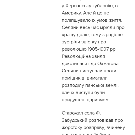
у Херсонську губернію, в
Америку. Але й це не
поліпшувало їх умов життя.
Селяни весь час мріяли про
кращу долю, тому з радістю
зустріли звістку про
революцію 1905-1907 рр.
Революційна хвиля
докотилася і до Охматова.
Селяни виступали проти
поміщиків, вимагали
розподілу панської землі,
але їх виступи були
придушені царизмом.
Старожил села Ф.
Забудський розповідав про
жорстоку розправу, вчинену
над селянами: їх били