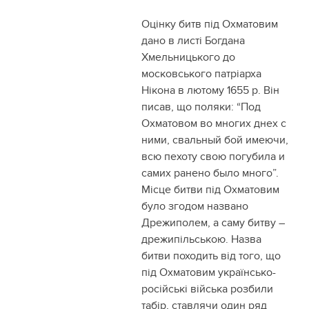
Оцінку битв під Охматовим
дано в листі Богдана
Хмельницького до
московського патріарха
Нікона в лютому 1655 р. Він
писав, що поляки: “Под
Охматовом во многих днех с
ними, свальный бой имеючи,
всю пехоту свою погубила и
самих ранено было много”.
Місце битви під Охматовим
було згодом названо
Дрежиполем, а саму битву –
дрежипільською. Назва
битви походить від того, що
під Охматовим українсько-
російські війська розбили
табір, ставлячи один ряд