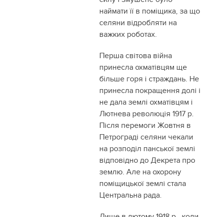
наймати її в поміщика, за що
селяни відробляти на
важких роботах.
Перша світова війна
принесла охматівцям ще
більше горя і страждань. Не
принесла покращення долі і
не дала землі охматівцям і
Лютнева революція 1917 р.
Після перемоги Жовтня в
Петрограді селяни чекали
на розподіл панської землі
відповідно до Декрета про
землю. Але на охорону
поміщицької землі стала
Центральна рада.
Лише в лютому 1918 р., коли