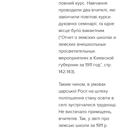
повний курс. Навчання
проводили два вчителі, які
закінчили повітові курси
духовної семінарії, та одне
місце було вакантним.
(“Отчет о земских школах и
земских внешкольных
просветительных
мероприятиях в Киевской
губернии за 1911 год”, стр.
142-143).
Таким чином, в умовах
царської Росії на шляху
поліпшення стану освіти в
селі зустрічалися труднощі.
Не вистачало приміщень,
вчителів. Так, у звіті про
земські школи за 1911 р.