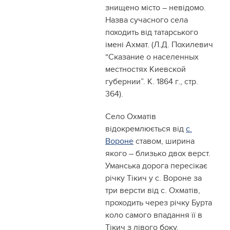
знищено місто – невідомо.
Назва сучасного села
походить від татарського
імені Ахмат. (Л.Д. Похилевич
“Сказание о населенных
местностях Киевской
губернии”. К. 1864 г., стр.
364).
Село Охматів
відокремлюється від
с.
Вороне
ставом, ширина
якого – близько двох верст.
Уманська дорога пересікає
річку Тікич у с. Вороне за
три версти від с. Охматів,
проходить через річку Бурта
коло самого впадання її в
Тікич з лівого боку.