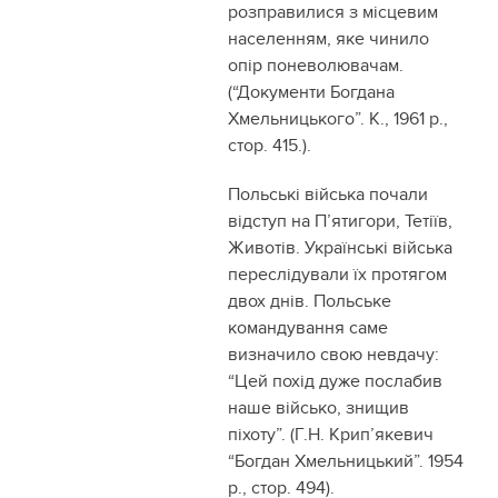
розправилися з місцевим
населенням, яке чинило
опір поневолювачам.
(“Документи Богдана
Хмельницького”. К., 1961 р.,
стор. 415.).
Польські війська почали
відступ на П’ятигори, Тетіїв,
Животів. Українські війська
переслідували їх протягом
двох днів. Польське
командування саме
визначило свою невдачу:
“Цей похід дуже послабив
наше військо, знищив
піхоту”. (Г.Н. Крип’якевич
“Богдан Хмельницький”. 1954
р., стор. 494).