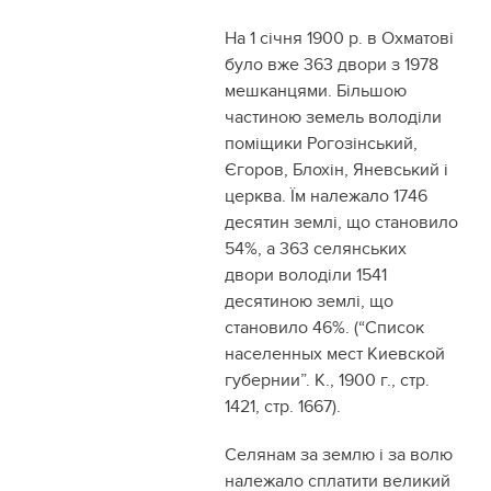
На 1 січня 1900 р. в Охматові
було вже 363 двори з 1978
мешканцями. Більшою
частиною земель володіли
поміщики Рогозінський,
Єгоров, Блохін, Яневський і
церква. Їм належало 1746
десятин землі, що становило
54%, а 363 селянських
двори володіли 1541
десятиною землі, що
становило 46%. (“Список
населенных мест Киевской
губернии”. К., 1900 г., стр.
1421, стр. 1667).
Селянам за землю і за волю
належало сплатити великий