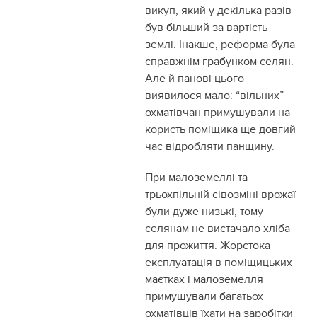
викуп, який у декілька разів
був більший за вартість
землі. Інакше, реформа була
справжнім грабунком селян.
Але й панові цього
виявилося мало: “вільних”
охматівчан примушували на
користь поміщика ще довгий
час відробляти панщину.
При малоземеллі та
трьохпільній сівозміні врожаї
були дуже низькі, тому
селянам не вистачало хліба
для прожиття. Жорстока
експлуатація в поміщицьких
маєтках і малоземелля
примушували багатьох
охматівців їхати на заробітки