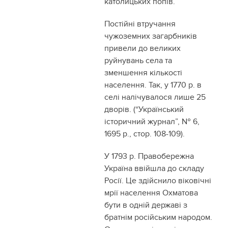
католицьких попів.
Постійні втручання
чужоземних загарбників
привели до великих
руйнувань села та
зменшення кількості
населення. Так, у 1770 р. в
селі налічувалося лише 25
дворів. (“Український
історичний журнал”, № 6,
1695 р., стор. 108-109).
У 1793 р. Правобережна
Україна ввійшла до складу
Росії. Це здійснило віковічні
мрії населення Охматова
бути в одній державі з
братнім російським народом.