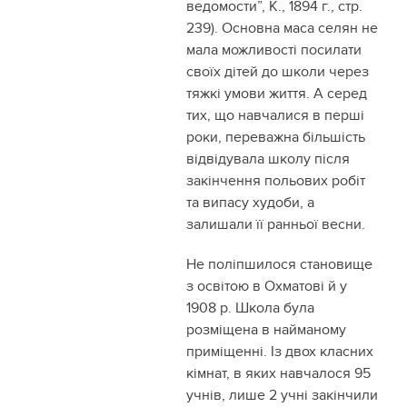
ведомости”, К., 1894 г., стр.
239). Основна маса селян не
мала можливості посилати
своїх дітей до школи через
тяжкі умови життя. А серед
тих, що навчалися в перші
роки, переважна більшість
відвідувала школу після
закінчення польових робіт
та випасу худоби, а
залишали її ранньої весни.
Не поліпшилося становище
з освітою в Охматові й у
1908 р. Школа була
розміщена в найманому
приміщенні. Із двох класних
кімнат, в яких навчалося 95
учнів, лише 2 учні закінчили