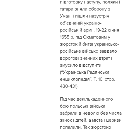
підготовку наступу, поляки і
татари зняли оборону з
Умані і пішли назустріч
об’єднаній україно-
російській армії. 19-22 січня
1655 р. під Охматовим у
жорстокій битві українсько-
російське військо завдало
ворогові значних втрат і
змусило відступити.
(“Українська Радянська
енциклопедія”. Т. 16, стор.
430-431).
Під час декількаденного
бою польські війська
забрали в неволю без числа
жінок і дітей, а міста і церкви
попалили. Так жорстоко