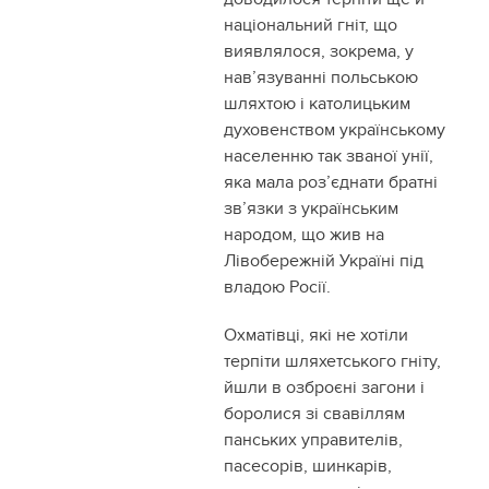
національний гніт, що
виявлялося, зокрема, у
нав’язуванні польською
шляхтою і католицьким
духовенством українському
населенню так званої унії,
яка мала роз’єднати братні
зв’язки з українським
народом, що жив на
Лівобережній Україні під
владою Росії.
Охматівці, які не хотіли
терпіти шляхетського гніту,
йшли в озброєні загони і
боролися зі свавіллям
панських управителів,
пасесорів, шинкарів,