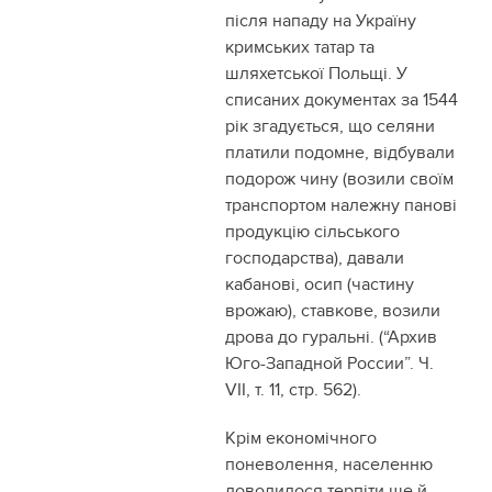
після нападу на Україну
кримських татар та
шляхетської Польщі. У
списаних документах за 1544
рік згадується, що селяни
платили подомне, відбували
подорож чину (возили своїм
транспортом належну панові
продукцію сільського
господарства), давали
кабанові, осип (частину
врожаю), ставкове, возили
дрова до гуральні. (“Архив
Юго-Западной России”. Ч.
VІІ, т. 11, стр. 562).
Крім економічного
поневолення, населенню
доводилося терпіти ще й