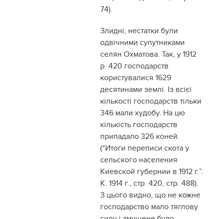
74).
Злидні, нестатки були
одвічними супутниками
селян Охматова. Так, у 1912
р. 420 господарств
користувалися 1629
десятинами землі. Із всієї
кількості господарств тільки
346 мали худобу. На цю
кількість господарств
припадало 326 коней.
(“Итоги переписи скота у
сельского населения
Киевской губернии в 1912 г.”.
К. 1914 г., стр. 420, стр. 488).
З цього видно, що не кожне
господарство мало тяглову
силу і змушене було