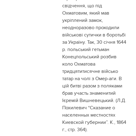
свідчення, що під
Охматовим, який мав
укріплений замок,
неодноразово проходили
військові сутички в боротьбі
за Україну. Так, 30 січня 1644
р. польський гетьман
Конецпольський розбив
коло Охматова
тридцятитисячне військо
татар на чолі з Омер-аги. В
цій битві разом з поляками
брав участь знаменитий
Ієремій Вишневецький. (Л.Д.
Похилевич “Сказание о
населенных местностях
Киевской губернии”. К., 1864
г., стр. 364).