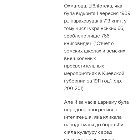
Охматова. Бібліотека, яка
була відкрита 1 вересня 1909
р., нараховувала 713 книг, у
тому числі українських 66,
зроблено лише 766
книговидач. (“Отчет о
земских школах и земских
внешкольных
просветительных
мероприятиях в Киевской
губернии за 1911 год”. стр.
200-201).
Але й за часів царизму була
передова прогресивна
інтелігенція, яка кликала
народні маси до боротьби,
сіяла культуру серед
сільського населення.