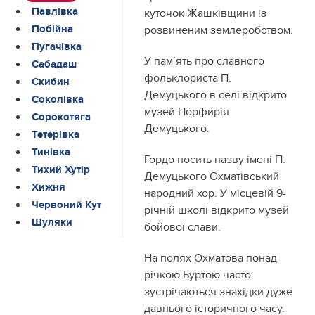
Павлівка
куточок Жашківщини із
Побійна
розвиненим землеробством.
Пугачівка
У пам’ять про славного
Сабадаш
фольклориста П.
Скибин
Демуцького в селі відкрито
Соколівка
музей Порфирія
Сорокотяга
Демуцького.
Тетерівка
Тинівка
Гордо носить назву імені П.
Тихий Хутір
Демуцького Охматівський
Хижня
народний хор. У місцевій 9-
Червоний Кут
річній школі відкрито музей
Шуляки
бойової слави.
На полях Охматова понад
річкою Буртою часто
зустрічаються знахідки дуже
давнього історичного часу.