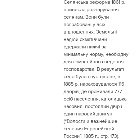
Селянська реформа 1861 р.
принесла розчарування
селянам. Вони були
пограбовані у всіх
відношеннях. Земельні
наділи охматівчани
одержали нижчі за
мінімальну норму, необхідну
для самостійного ведення
господарства. В результаті
село було спустошене, в
1885 р. нараховувалося 116
дворів, де проживали 777
осіб населення, католицька
часовня, постоялий двір і
один паровий двигун.
(“Волости и важнейшие
селения Европейской
России”. 1885 г., стр. 173).