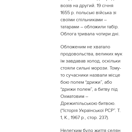
возів на другий. 19 січня
1655 р. польські війська зі
своїми спільниками –
татарами – обложили табір.
Облога тривала чотири дні.
Обложеним не хватало
продовольства, великих мук
їм завдавав холод, оскільки
стояли сильні морози. Тому-
то сучасники назвали місце
бою полем “дрижи”, або
“дрижи полем”, а битву під
Охматовим –
Дрежипільською битвою.
(“Історія Української РСР”. Т.
1, К., 1967 р., стор. 237).
Нелегким було життя селян