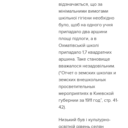
відзначається, що за
мінімальними вимогами
шкільної гігієни необхідно
було, щоб на одного учня
припадало два аршини
площі підлоги, а в
Охматівській школі
припадало 1,7 квадратних
аршина. Таке становище
вважалося незадовільним.
(“Отчет о земских школах и
земских внешкольных
просветительных
мероприятиях в Киевской
губернии за 1911 год”, стр. 41-
42).
Низький був і культурно-
освітній рівень селян