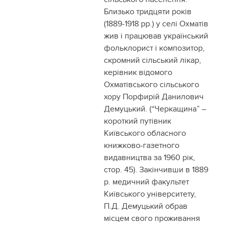
Близько тридцяти років
(1889-1918 рр.) у селі Охматів
жив і працював український
фольклорист і композитор,
скромний сільський лікар,
керівник відомого
Охматівського сільського
хору Порфирій Данилович
Демуцький. (“Черкащина” –
короткий путівник
Київського обласного
книжково-газетного
видавництва за 1960 рік,
стор. 45). Закінчивши в 1889
р. медичний факультет
Київського університету,
П.Д. Демуцький обрав
місцем свого проживання