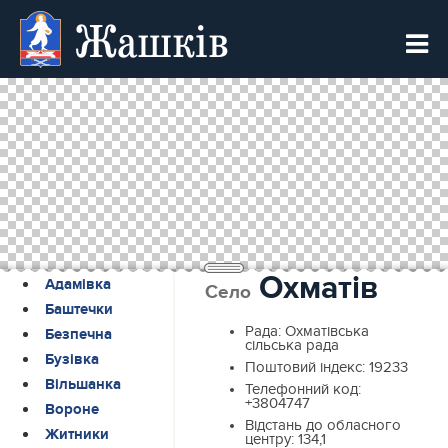
Жашків
Охматів
Адамівка
Село
Баштечки
Рада:
Охматівська
Безпечна
сільська рада
Бузівка
Поштовий індекс:
19233
Вільшанка
Телефонний код:
+3804747
Вороне
Відстань до обласного
Житники
центру:
134,1