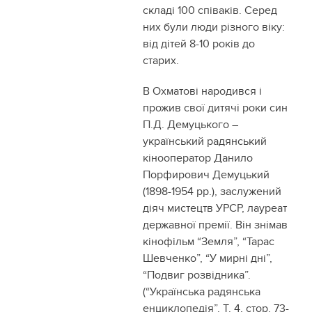
складі 100 співаків. Серед
них були люди різного віку:
від дітей 8-10 років до
старих.
В Охматові народився і
прожив свої дитячі роки син
П.Д. Демуцького –
український радянський
кінооператор Данило
Порфирович Демуцький
(1898-1954 рр.), заслужений
діяч мистецтв УРСР, лауреат
державної премії. Він знімав
кінофільм “Земля”, “Тарас
Шевченко”, “У мирні дні”,
“Подвиг розвідника”.
(“Українська радянська
енциклопедія”. Т. 4, стор. 73-