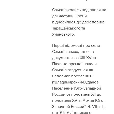
Охматів колись поділявся на
дві частини, і вони
відносилися до двох повітів:
Таращанського та
Уманського.
Перші відомості про село
Охматів знаходяться в
документах за ХІІІ-ХV ст.
Після татарської навали
Охматів згадується як
невелике поселення.
(“Владимирский-Буданов
Население Юго-Западной
России от половины ХІІ до
половины ХV в. Архив Юго-
Западной России”. Ч. VІІ, т. І,
стр. 61). У літописах є