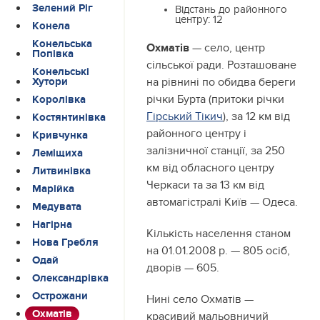
Зелений Ріг
Відстань до районного
центру:
12
Конела
Конельська
Охматів
— село, центр
Попівка
сільської ради. Розташоване
Конельські
на рівнині по обидва береги
Хутори
річки Бурта (притоки річки
Королівка
Гірський Тікич
), за 12 км від
Костянтинівка
районного центру і
Кривчунка
залізничної станції, за 250
Леміщиха
км від обласного центру
Литвинівка
Черкаси та за 13 км від
Марійка
автомагістралі Київ — Одеса.
Медувата
Нагірна
Кількість населення станом
Нова Гребля
на 01.01.2008 р. — 805 осіб,
Одай
дворів — 605.
Олександрівка
Острожани
Нині село Охматів —
Охматів
красивий мальовничий