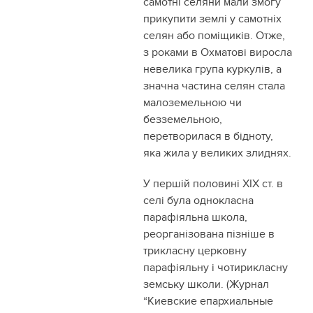
самотні селяни мали змогу
прикупити землі у самотніх
селян або поміщиків. Отже,
з роками в Охматові виросла
невелика група куркулів, а
значна частина селян стала
малоземельною чи
безземельною,
перетворилася в бідноту,
яка жила у великих злиднях.
У першій половині ХІХ ст. в
селі була однокласна
парафіяльна школа,
реорганізована пізніше в
трикласну церковну
парафіяльну і чотирикласну
земську школи. (Журнал
“Киевские епархиальные