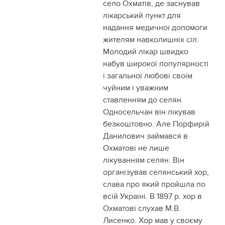
село Охматів, де заснував
лікарський пункт для
надання медичної допомоги
жителям навколишніх сіл.
Молодий лікар швидко
набув широкої популярності
і загальної любові своїм
чуйним і уважним
ставленням до селян.
Односельчан він лікував
безкоштовно. Але Порфирій
Данилович займався в
Охматові не лише
лікуванням селян. Він
організував селянський хор,
слава про який пройшла по
всій Україні. В 1897 р. хор в
Охматові слухав М.В.
Лисенко. Хор мав у своєму