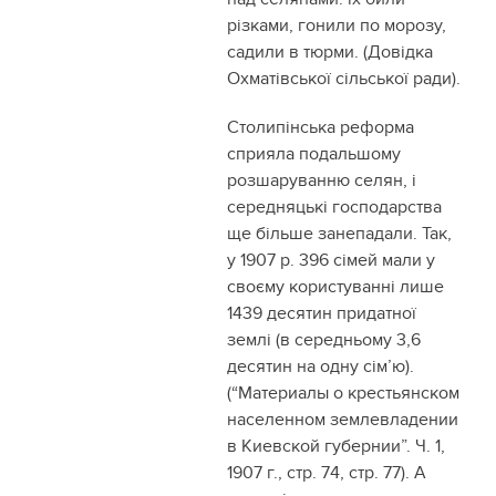
різками, гонили по морозу,
садили в тюрми. (Довідка
Охматівської сільської ради).
Столипінська реформа
сприяла подальшому
розшаруванню селян, і
середняцькі господарства
ще більше занепадали. Так,
у 1907 р. 396 сімей мали у
своєму користуванні лише
1439 десятин придатної
землі (в середньому 3,6
десятин на одну сім’ю).
(“Материалы о крестьянском
населенном землевладении
в Киевской губернии”. Ч. 1,
1907 г., стр. 74, стр. 77). А