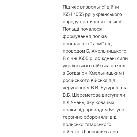
Під час визвольної війни
1654-1655 рр. українського
народу проти шляхетської
Польщі почалося
формування полків
повстанської армії під
проводом Б. Хмельницького.
В січні 1655 р. об’єднані сили
українського війська на чолі
з Богданом Хмельницьким і
російського війська під
керуванням В.В. Бутурліна та
В.Б. Шереметова виступили
під Умань, яку козацькі
полки під проводом Богуна
героїчно обороняли від
польсько-татарського
війська. Дізнавшись про