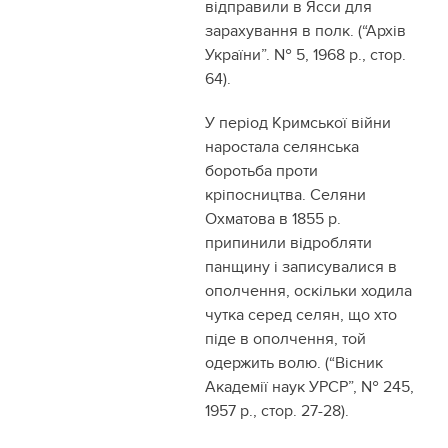
відправили в Ясси для
зарахування в полк. (“Архів
України”. № 5, 1968 р., стор.
64).
У період Кримської війни
наростала селянська
боротьба проти
кріпосництва. Селяни
Охматова в 1855 р.
припинили відробляти
панщину і записувалися в
ополчення, оскільки ходила
чутка серед селян, що хто
піде в ополчення, той
одержить волю. (“Вісник
Академії наук УРСР”, № 245,
1957 р., стор. 27-28).