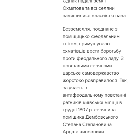
Однак надалі землі
Охматова та всі селяни
залишилися власністю пана.
Безземелля, поєднане з
поміщицько-феодальним
гнітом, примушувало
охматівців вести боротьбу
проти феодального ладу. З
повсталими селянами
царське самодержавство
жорстоко розправилося. Так,
за участь в
антифеодальному повстанні
ратників київської міліції в
грудні 1807 р. селянина
поміщика Дембовського
Степана Степановича
Ардата чиновники