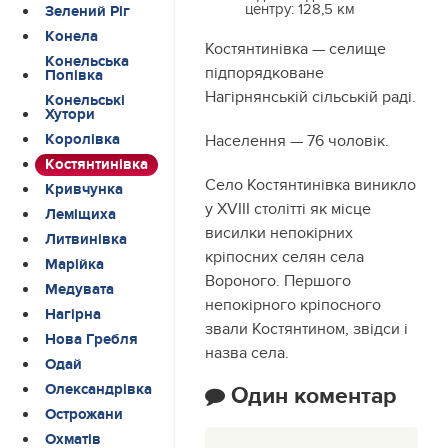
центру:
128,5 км
Зелений Ріг
Конела
Костянтинівка — селище
Конельська
підпорядковане
Попівка
Нагірнянській сільській раді.
Конельські
Хутори
Королівка
Населення — 76 чоловік.
Костянтинівка
Село Костянтинівка виникло
Кривчунка
у XVIII столітті як місце
Леміщиха
висилки непокірних
Литвинівка
кріпосних селян села
Марійка
Вороного. Першого
Медувата
непокірного кріпосного
Нагірна
звали Костянтином, звідси і
Нова Гребля
назва села.
Одай
Олександрівка
Один коментар
Острожани
Охматів