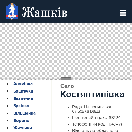
Жашків
Адамівка
Село
Баштечки
Костянтинівка
Безпечна
Бузівка
Рада:
Нагірнянська
сільська рада
Вільшанка
Поштовий індекс:
19224
Вороне
Телефонний код:
(04747)
Житники
Відстань до обласного