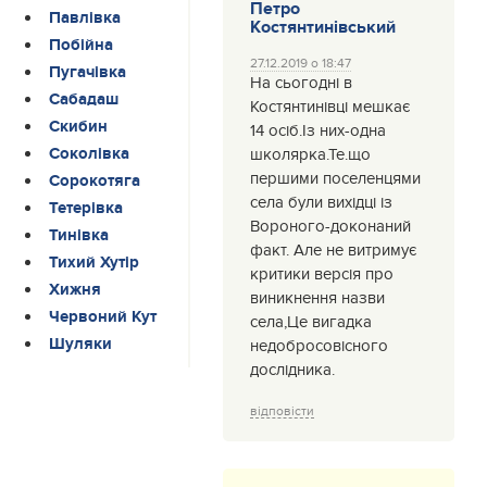
Петро
Павлівка
Костянтинівський
Побійна
27.12.2019 о 18:47
Пугачівка
На сьогодні в
Сабадаш
Костянтинівці мешкає
Скибин
14 осіб.Із них-одна
Соколівка
школярка.Те.що
першими поселенцями
Сорокотяга
села були вихідці із
Тетерівка
Вороного-доконаний
Тинівка
факт. Але не витримує
Тихий Хутір
критики версія про
Хижня
виникнення назви
Червоний Кут
села,Це вигадка
Шуляки
недобросовісного
дослідника.
відповісти