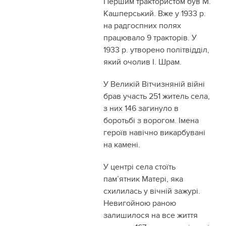
Першим трактористом був М.
Кашперський. Вже у 1933 р.
на радгоспних полях
працювало 9 тракторів. У
1933 р. утворено політвідділ,
який очолив І. Шрам.
У Великій Вітчизняній війні
брав участь 251 житель села,
з них 146 загинуло в
боротьбі з ворогом. Імена
героїв навічно викарбувані
на камені.
У центрі села стоїть
пам’ятник Матері, яка
схилилась у вічній зажурі.
Невигойною раною
залишилося на все життя