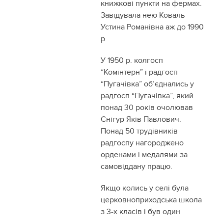
книжкові пункти на фермах.
Завідувала нею Коваль
Устина Романівна аж до 1990
р.
У 1950 р. колгосп
“Комінтерн” і радгосп
“Пугачівка” об’єднались у
радгосп “Пугачівка”, який
понад 30 років очолював
Снігур Яків Павлович.
Понад 50 трудівників
радгоспу нагороджено
орденами і медалями за
самовіддану працю.
Якщо колись у селі була
церковноприходська школа
з 3-х класів і був один