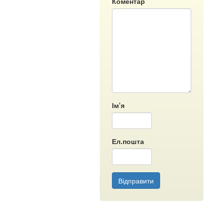
Коментар
Ім’я
Ел.пошта
Відправити