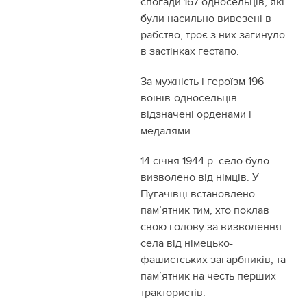
спогади 167 односельців, які
були насильно вивезені в
рабство, троє з них загинуло
в застінках гестапо.
За мужність і героїзм 196
воїнів-односельців
відзначені орденами і
медалями.
14 січня 1944 р. село було
визволено від німців. У
Пугачівці встановлено
пам’ятник тим, хто поклав
свою голову за визволення
села від німецько-
фашистських загарбників, та
пам’ятник на честь перших
трактористів.