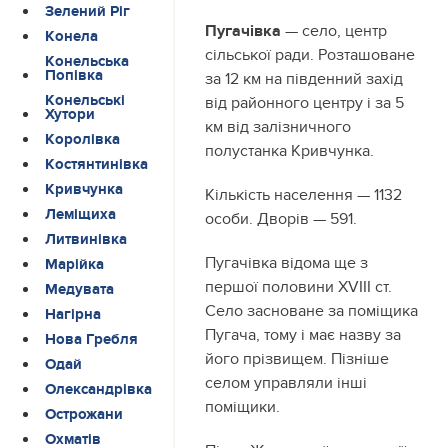
Зелений Ріг
Пугачівка
— село, центр
Конела
сільської ради. Розташоване
Конельська
Попівка
за 12 км на південний захід
Конельські
від районного центру і за 5
Хутори
км від залізничного
Королівка
полустанка Кривчунка.
Костянтинівка
Кривчунка
Кількість населення — 1132
Леміщиха
особи. Дворів — 591.
Литвинівка
Пугачівка відома ще з
Марійка
першої половини ХVIII ст.
Медувата
Село засноване за поміщика
Нагірна
Пугача, тому і має назву за
Нова Гребля
його прізвищем. Пізніше
Одай
селом управляли інші
Олександрівка
поміщики.
Острожани
Охматів