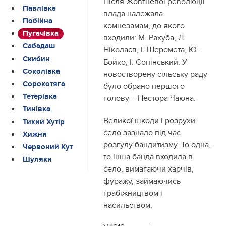
Після Жовтневої революції
Павлівка
влада належала
Побійна
комнезамам, до якого
Пугачівка
входили: М. Рахуба, Л.
Сабадаш
Ніколаєв, І. Шеремета, Ю.
Скибин
Бойко, І. Сопінський. У
Соколівка
новостворену сільську раду
Сорокотяга
було обрано першого
Тетерівка
голову – Нестора Чаюна.
Тинівка
Великої шкоди і розрухи
Тихий Хутір
село зазнало під час
Хижня
розгулу бандитизму. То одна,
Червоний Кут
то інша банда входила в
Шуляки
село, вимагаючи харчів,
фуражу, займаючись
грабіжництвом і
насильством.