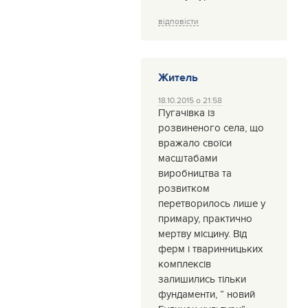
відповісти
Житель
18.10.2015 о 21:58
Пугачівка із
розвиненого села, що
вражало своїси
масштабами
виробництва та
розвитком
перетворилось лише у
примару, практично
мертву місцину. Від
ферм і тваринницьких
комплексів
залишились тільки
фундаменти, ” новий