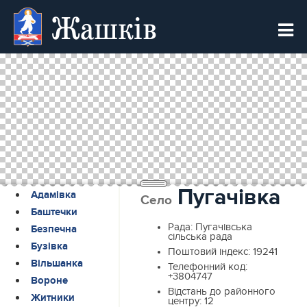
Жашків
Пугачівка
Адамівка
Село
Баштечки
Рада:
Пугачівська
Безпечна
сільська рада
Бузівка
Поштовий індекс:
19241
Вільшанка
Телефонний код:
+3804747
Вороне
Відстань до районного
Житники
центру:
12