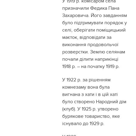
У 1919 р. комісаром села
призначили Федика Пана
Захаровича. Його завданням
було підтримувати порядок у
селі, оберігати поміщицький
маєток, відповідати за
виконання продовольчої
розверстки. Землю селянам
почали ділити наприкінці
1918 р. – на початку 1919 р.
У 1922 р. за рішенням
комнезаму вона була
вигнана з хати і в цій хаті
було створено Народний дім
(клуб). У 1925 р. утворено
бурякове товариство, яке
існувало до 1929 р.