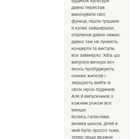
Будинок культури”
давно перестав
виконувати свої
функції, пішли тріщини
в кулак завширшки,
опалення давно немає,
давно там не лунають
концерти та виступи,
все завмерло. Хіба що
випускні вечори хоч
якось пробуджують
сонних жителів і
змушують вийти із
своїх нірок-будинків.
Але й випускників з
кожним роком все
менше.
Колись галаслива,
велика школа, дітей в
якій було просто тьма,
тепер лише вражає