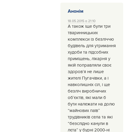
Анонім
18.05.2015 о 21:10
А також іще були три
тваринницьких
комплекси із безліччю
будівель для утримання
худоби та підсобних
приміщень, лікарня у
якій поправляли своє
здоров’я не лише
жителі Пугачівки, а і
навколишніх сіл, і ще
безліч виробничих
об’єктів, які мали б
бути належати на долю
“майнових паїв”
трудівників села та які
“безслідно канули в
лєта” у бурні 2000-ні