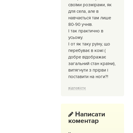
своїми розмірами, як
для села, але в
навчається там лише
80-90 учнів.
І так практично в
усьому.
І от як таку руїну, що
перебуває в комі (
добре відображає
загальний стан країни),
витягнути з прірви і
поставити на ноги?!
відповісти
Написати
коментар