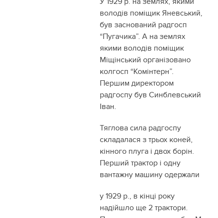
У 1929 р. на землях, якими
володів поміщик Яневський,
був заснований радгосп
“Пугачика”. А на землях
якими володів поміщик
Міщінський організовано
колгосп “Комінтерн”.
Першим директором
радгоспу був Синблевський
Іван.
Тяглова сила радгоспу
складалася з трьох коней,
кінного плуга і двох борін.
Перший трактор і одну
вантажну машину одержали
у 1929 р., в кінці року
надійшло ще 2 трактори.