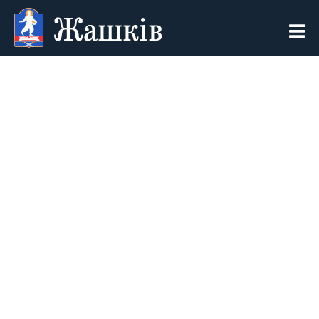
Жашків