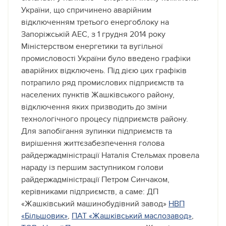
України, що спричинено аварійним
відключенням третього енергоблоку на
Запоріжській АЕС,
з 1 грудня 2014 року
Міністерством енергетики та вугільної
промисловості України було введено графіки
аварійних відключень. Під дією цих графіків
потрапило ряд промислових підприємств та
населених пунктів Жашківського району,
відключення яких призводить до зміни
технологічного процесу підприємств району.
Для запобігання зупинки підприємств та
вирішення життєзабезпечення голова
райдержадміністрації Наталія Стельмах провела
нараду із першим заступником голови
райдержадміністрації Петром Синчаком,
керівниками підприємств, а саме: ДП
«Жашківський машинобудівний завод»
НВП
«Більшовик»
,
ПАТ «Жашківський маслозавод»
,