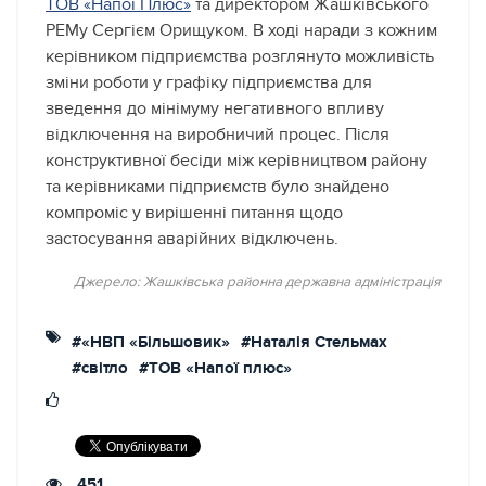
ТОВ «Напої Плюс»
та директором Жашківського
РЕМу Сергієм Орищуком. В ході наради з кожним
керівником підприємства розглянуто можливість
зміни роботи у графіку підприємства для
зведення до мінімуму негативного впливу
відключення на виробничий процес. Після
конструктивної бесіди між керівництвом району
та керівниками підприємств було знайдено
компроміс у вирішенні питання щодо
застосування аварійних відключень.
Джерело: Жашківська районна державна адміністрація
#«НВП «Більшовик»
#Наталія Стельмах
#світло
#ТОВ «Напої плюс»
451