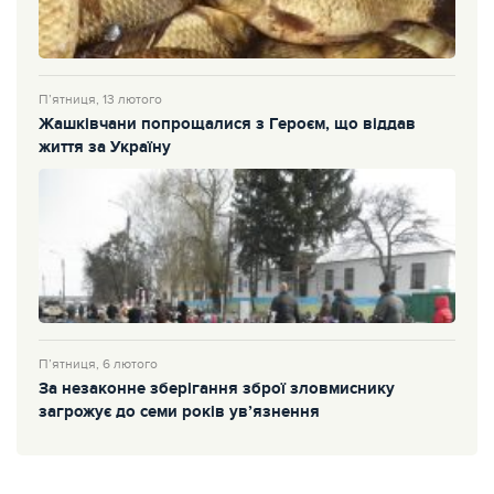
П’ятниця, 13 лютого
Жашківчани попрощалися з Героєм, що віддав
життя за Україну
П’ятниця, 6 лютого
За незаконне зберігання зброї зловмиснику
загрожує до семи років ув’язнення