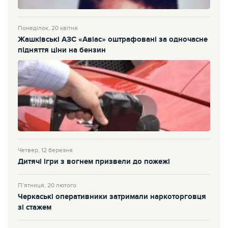
Понеділок, 20 квітня
Жашківські АЗС «Авіас» оштрафовані за одночасне
підняття ціни на бензин
Четвер, 12 березня
Дитячі ігри з вогнем призвели до пожежі
П’ятниця, 20 лютого
Черкаські оперативники затримали наркоторговця
зі стажем