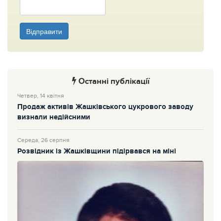
Відправити
Останні публікації
Четвер, 14 квітня
Продаж активів Жашківського цукрового заводу
визнали недійсними
Середа, 26 серпня
Розвідник із Жашківщини підірвався на міні