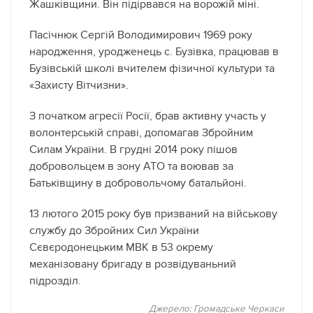
Жашківщини. Він підірвався на ворожій міні.
Пасічнюк Сергій Володимирович 1969 року
народження, уродженець с. Бузівка, працював в
Бузівській школі вчителем фізичної культури та
«Захисту Вітчизни».
З початком агресії Росії, брав активну участь у
волонтерській справі, допомагав Збройним
Силам України. В грудні 2014 року пішов
добровольцем в зону АТО та воював за
Батьківщину в добровольчому батальйоні.
13 лютого 2015 року був призваний на військову
службу до Збройних Сил України
Сєвєродонецьким МВК в 53 окрему
механізовану бригаду в розвідуваньний
підрозділ.
Джерело:
Громадське Черкаси