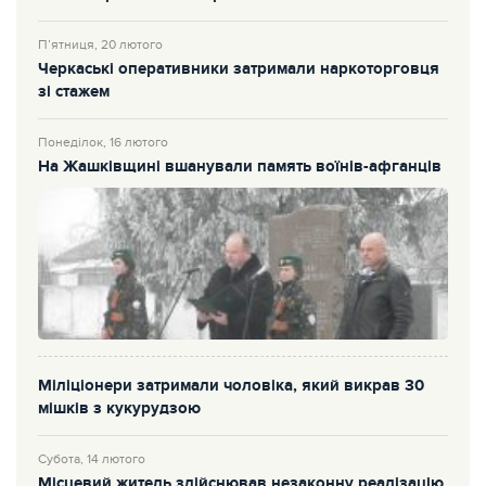
П’ятниця, 20 лютого
Черкаські оперативники затримали наркоторговця
зі стажем
Понеділок, 16 лютого
На Жашківщині вшанували память воїнів-афганців
Міліціонери затримали чоловіка, який викрав 30
мішків з кукурудзою
Субота, 14 лютого
Місцевий житель здійснював незаконну реалізацію