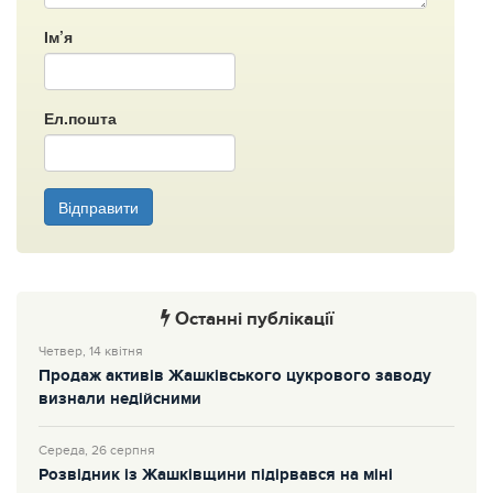
Ім’я
Ел.пошта
Відправити
Останні публікації
Четвер, 14 квітня
Продаж активів Жашківського цукрового заводу
визнали недійсними
Середа, 26 серпня
Розвідник із Жашківщини підірвався на міні