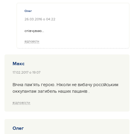
Олег
26.03.2016 о 04:22
спiвчуваю…
відповісти
Макс
17.02.2017 о 19:07
Вічна пам’ять герою. Ніколи не вибачу россійським
оккупантам загибель наших пацанів .
відповісти
Олег