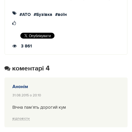
#АТО
#Бузівка
#воїн
3 861
коментарі 4
Анонім
31.08.2015 о 20:10
Вічна пам’ять дорогий кум
відповісти