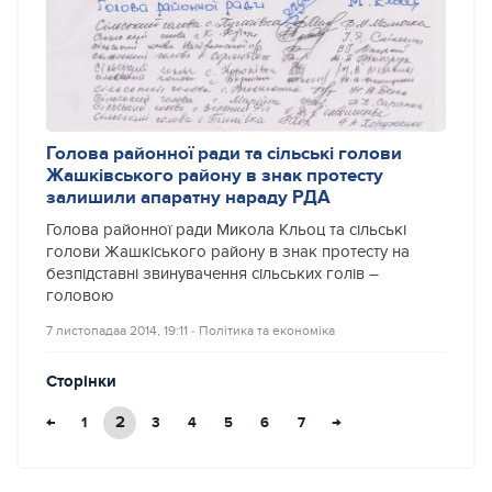
Голова районної ради та сільські голови
Жашківського району в знак протесту
залишили апаратну нараду РДА
Голова районної ради Микола Кльоц та сільські
голови Жашкіського району в знак протесту на
безпідставні звинувачення сільських голів –
головою
7 листопадаа 2014, 19:11
‐
Політика та економіка
Сторінки
←
2
→
1
3
4
5
6
7