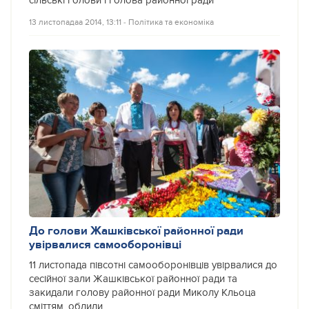
сільські голови і голова районної ради
13 листопадаа 2014, 13:11
‐
Політика та економіка
До голови Жашківської районної ради
увірвалися самооборонівці
11 листопада півсотні самооборонівців увірвалися до
сесійної зали Жашківської районної ради та
закидали голову районної ради Миколу Кльоца
сміттям, облили