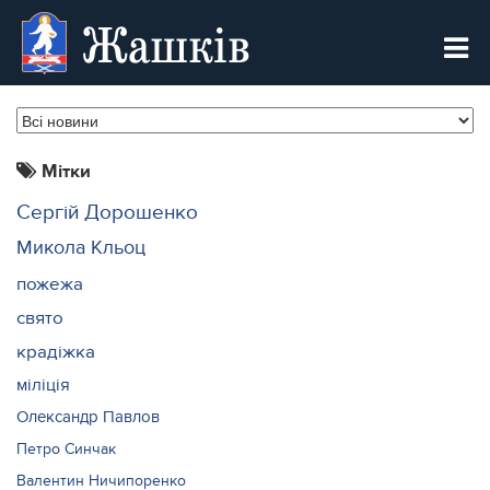
Жашків
Мітки
Сергій Дорошенко
Микола Кльоц
пожежа
свято
крадіжка
міліція
Олександр Павлов
Петро Синчак
Валентин Ничипоренко