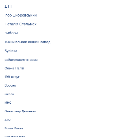
ДТП
Ігор Цибровський
Наталія Стельмах
вибори
Жашківський кінний завод
Бузівка
райдержадміністрація
Олена Палій
199 округ
Вороне
школа
МНС
Олександр Демченко
АТО
Роман Ражев