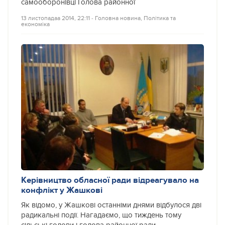
самооборонівці Голова районної
13 листопадаа 2014, 22:11
‐
Головна новина
,
Політика та
економіка
Керівництво обласної ради відреагувало на
конфлікт у Жашкові
Як відомо, у Жашкові останніми днями відбулося дві
радикальні події. Нагадаємо, що тиждень тому