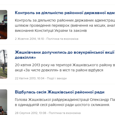
Контроль за діяльністю районної державної адмі
Контроль за діяльністю районних державних адміністрац
шляхом проведення перевірок (вивчення на місцях, анал
виконання Конституції України та законів
2 Жовтня 2014, 14:10
‐
Політика та економіка
Жашківчани долучились до всеукраїнської акції
довкілля»
20 квітня 2013 року на території Жашківського району 
акції «За чисте довкілля» в місті та районі відбувся
22 Квітня 2013, 10:04
‐
Події і заходи
Відбулась сесія Жашківської районної ради
Голова Жашківської райдержадміністрації Олександр Па
в одинадцятій сесії районної ради шостого скликання.
28 Серпня 2012, 13:08
‐
Політика та економіка