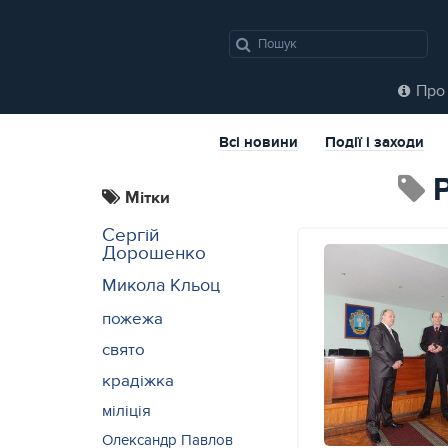
Про 
Всі новини
Події і заходи
Мітки
Сергій
Дорошенко
Микола Кльоц
пожежа
свято
крадіжка
міліція
Олександр Павлов