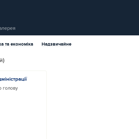
алерея
ка та економіка
Надзвичайне
й)
іністрації
о голову