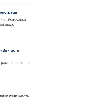
ністрації
ій здійснюється
із) щодо
 «За чисте
в рамках щорічної
влов взяв участь