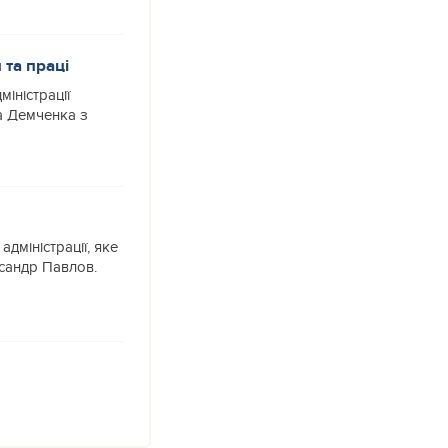
 та праці
іністрації
а Демченка з
адміністрації, яке
ксандр Павлов.