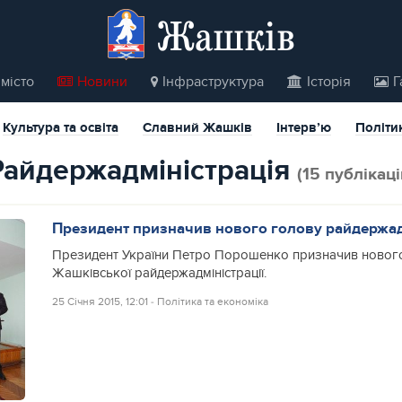
Жашків
місто
Новини
Інфраструктура
Історія
Г
Культура та освіта
Славний Жашків
Інтерв’ю
Політи
райдержадміністрація
(15 публікаці
Президент призначив нового голову райдержадм
Президент України Петро Порошенко призначив новог
Жашківської райдержадміністрації.
25 Січня 2015, 12:01
‐
Політика та економіка