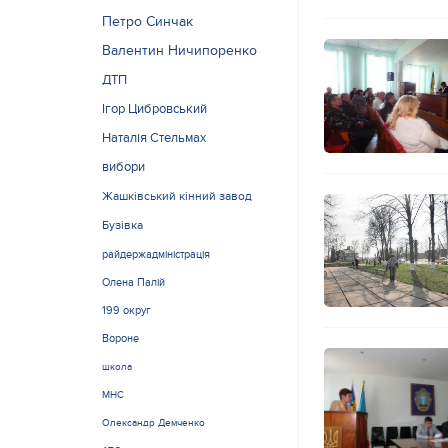
Петро Синчак
Валентин Ничипоренко
ДТП
Ігор Цибровський
Наталія Стельмах
вибори
Жашківський кінний завод
Бузівка
райдержадміністрація
Олена Палій
199 округ
Вороне
школа
МНС
Олександр Демченко