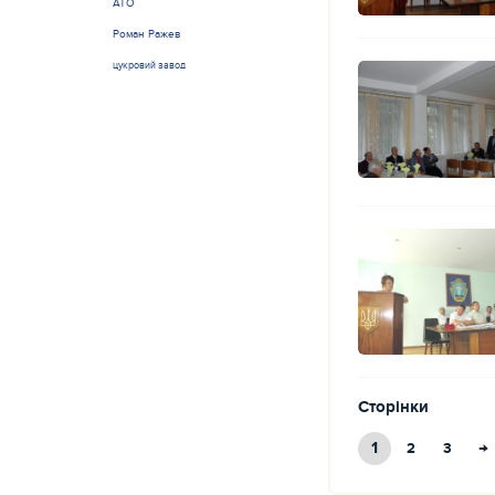
АТО
Роман Ражев
цукровий завод
Сторінки
1
→
2
3