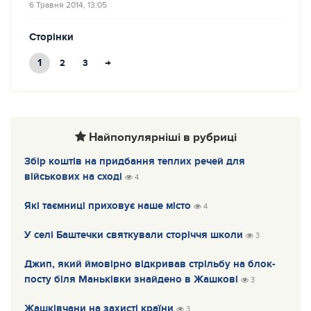
6 Травня 2014, 13:05
Сторінки
1
→
2
3
Найпопулярніші в рубриці
Збір коштів на придбання теплих речей для
військових на сході
4
Які таємниці приховує наше місто
4
У селі Баштечки святкували сторіччя школи
3
Джип, який ймовірно відкривав стрільбу на блок-
посту біля Маньківки знайдено в Жашкові
3
Жашківчани на захисті країни
3