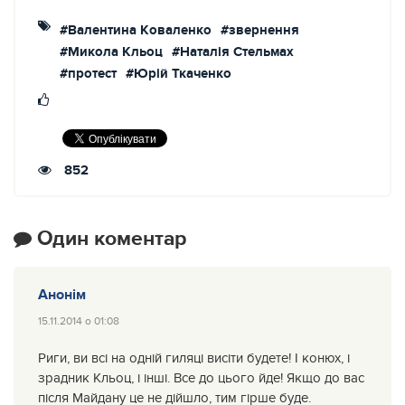
#Валентина Коваленко
#звернення
#Микола Кльоц
#Наталія Стельмах
#протест
#Юрій Ткаченко
852
Один коментар
Анонім
15.11.2014 о 01:08
Риги, ви всі на одній гиляці висіти будете! І конюх, і
зрадник Кльоц, і інші. Все до цього йде! Якщо до вас
після Майдану це не дійшло, тим гірше буде.