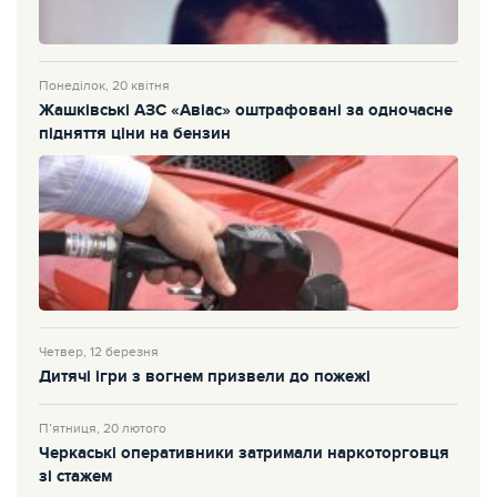
Понеділок, 20 квітня
Жашківські АЗС «Авіас» оштрафовані за одночасне
підняття ціни на бензин
Четвер, 12 березня
Дитячі ігри з вогнем призвели до пожежі
П’ятниця, 20 лютого
Черкаські оперативники затримали наркоторговця
зі стажем