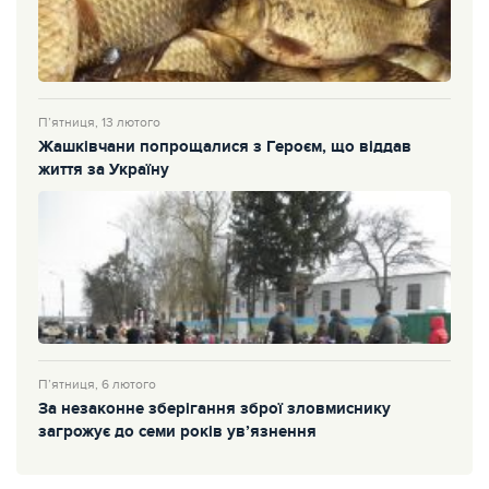
П’ятниця, 13 лютого
Жашківчани попрощалися з Героєм, що віддав
життя за Україну
П’ятниця, 6 лютого
За незаконне зберігання зброї зловмиснику
загрожує до семи років ув’язнення