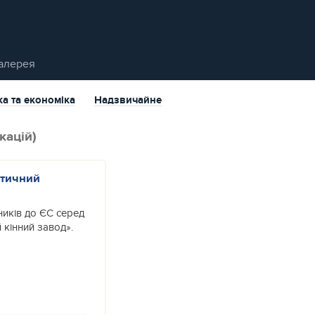
алерея
ка та економіка
Надзвичайне
кацій)
етичний
ників до ЄС серед
кінний завод».