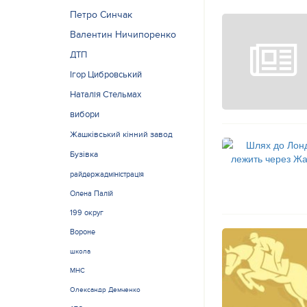
Петро Синчак
Валентин Ничипоренко
ДТП
Ігор Цибровський
Наталія Стельмах
вибори
Жашківський кінний завод
Бузівка
райдержадміністрація
Олена Палій
199 округ
Вороне
школа
МНС
Олександр Демченко