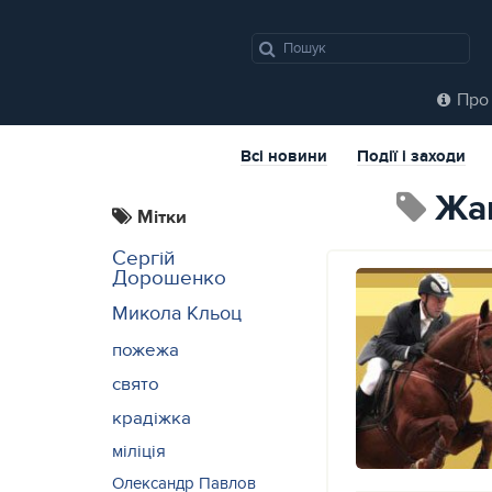
Про 
Всі новини
Події і заходи
Ж
Мітки
Сергій
Дорошенко
Микола Кльоц
пожежа
свято
крадіжка
міліція
Олександр Павлов