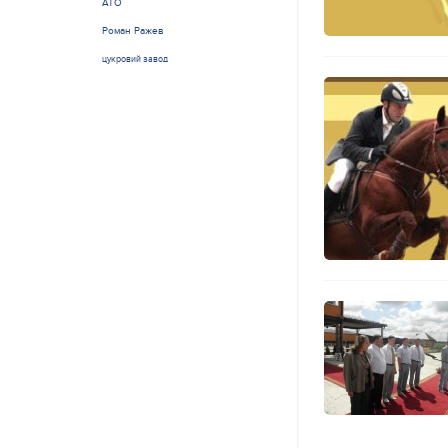
АТО
Роман Ражев
цукровий завод