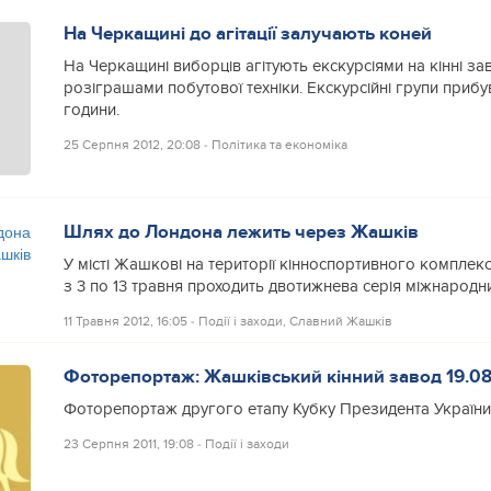
На Черкащині до агітації залучають коней
На Черкащині виборців агітують екскурсіями на кінні за
розіграшами побутової техніки. Екскурсійні групи приб
години.
25 Серпня 2012, 20:08
‐
Політика та економіка
Шлях до Лондона лежить через Жашків
У місті Жашкові на території кінноспортивного компле
з 3 по 13 травня проходить двотижнева серія міжнародни
11 Травня 2012, 16:05
‐
Події і заходи
,
Славний Жашків
Фоторепортаж: Жашківський кінний завод 19.08
Фоторепортаж другого етапу Кубку Президента України 
23 Серпня 2011, 19:08
‐
Події і заходи