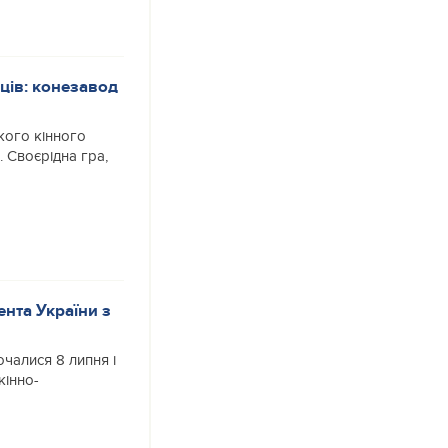
ців: конезавод
кого кінного
. Своєрідна гра,
нта України з
чалися 8 липня і
кінно-