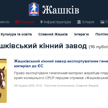
Жашків
місто
Новини
Інфраструктура
Історія
Г
Культура та освіта
Славний Жашків
Інтерв’ю
Політи
ашківський кінний завод
(16 публі
Жашківський кінний завод експортуватиме ген
матеріал до ЄС
Право експортувати генетичний матеріал жеребців-плід
країн колишнього СРСР першим отримав «Жашківський 
26 Грудня 2013, 21:12
‐
Політика та економіка
,
Славний Жашків