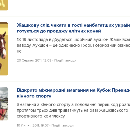
Жашкову слід чекати в гості найбагатших україн
готується до продажу елітних коней
18-19 листопада відбудеться щорічний аукціон Жашківсь
заводу. Аукціон – це одночасно і хобі, і серйозний бізнес
не
20 Серпня 2011, 12:08
‐
Події і заходи
Відкрито міжнародні змагання на Кубок Президе
кінного спорту
Змагання з кінного спорту з подолання перешкод розпо
протягом трьох днів триватимуть на базі Жашківського 
спортивного комплексу.
10 Липня 2011, 19:07
‐
Події і заходи