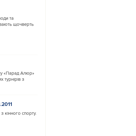
води та
увають щочверть
ксу «Парад Алюр»
х турнірів з
.2011
з кінного спорту.