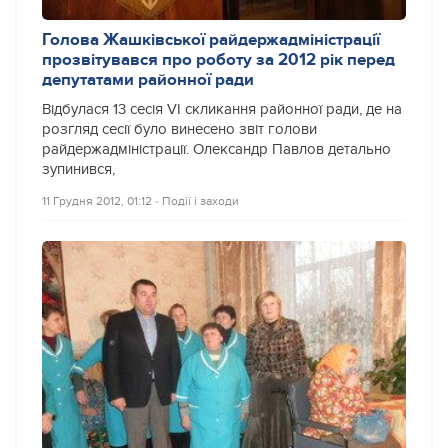
Голова Жашківської райдержадміністрації
прозвітувався про роботу за 2012 рік перед
депутатами районної ради
Відбулася 13 сесія VІ скликання районної ради, де на
розгляд сесії було винесено звіт голови
райдержадміністрації. Олександр Павлов детально
зупинився,
11 Грудня 2012, 01:12
‐
Події і заходи