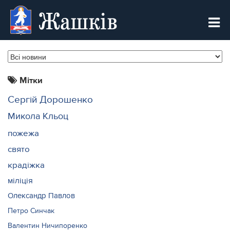
Жашків
Мітки
Сергій Дорошенко
Микола Кльоц
пожежа
свято
крадіжка
міліція
Олександр Павлов
Петро Синчак
Валентин Ничипоренко