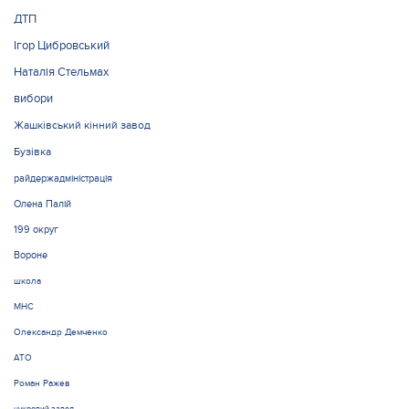
ДТП
Ігор Цибровський
Наталія Стельмах
вибори
Жашківський кінний завод
Бузівка
райдержадміністрація
Олена Палій
199 округ
Вороне
школа
МНС
Олександр Демченко
АТО
Роман Ражев