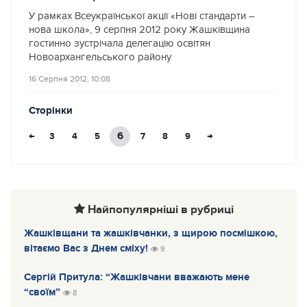
У рамках Всеукраїнської акції «Нові стандарти –
нова школа», 9 серпня 2012 року Жашківщина
гостинно зустрічала делегацію освітян
Новоархангельського району
16 Серпня 2012, 10:08
Сторінки
←
6
→
3
4
5
7
8
9
Найпопулярніші в рубриці
Жашківщани та жашківчанки, з щирою посмішкою,
вітаємо Вас з Днем сміху!
9
Сергій Притула: “Жашківчани вважають мене
“своїм”
8