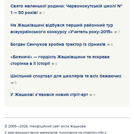
Свято маленької родини: Червонокутській школі №
1 — 50 років!
7
На Жашківщині відбувся перший районний тур
всеукраїнського конкурсу «Учитель року-2015»
7
Богдан Сенчуков зробив трактор із сірників
6
«Бояничі» — гордість Жашківщини та яскрава
сторінка в ії історії
6
Шкільний спортзал для школярів та всіх бажаючих
5
У Жашкові з’явився новий стріт-арт
5
© 2005—2026, Неофіційний сайт міста Жашкова.
У разі використання матеріалів, посилання на zhashkiv.info є