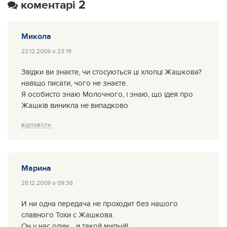
коментарі 2
Микола
22.12.2009 о 23:19
Звідки ви знаєте, чи стосуються ці хлопці Жашкова?
навіщо писати, чого не знаєте.
Я особисто знаю Молочного, і знаю, що ідея про
Жашків виникла не випадково
відповісти
Марина
28.12.2009 о 09:38
И ни одна передача не проходит без нашого
славного Тохи с Жашкова.
Он у нас один… и такой милый!