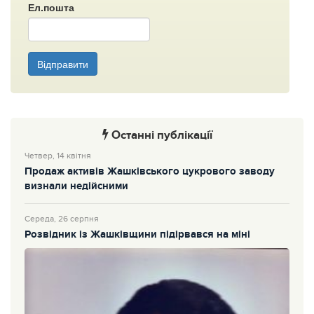
Ел.пошта
Відправити
Останні публікації
Четвер, 14 квітня
Продаж активів Жашківського цукрового заводу
визнали недійсними
Середа, 26 серпня
Розвідник із Жашківщини підірвався на міні