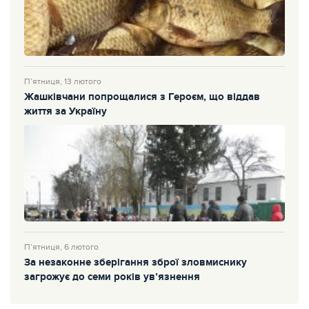
П’ятниця, 13 лютого
Жашківчани попрощалися з Героєм, що віддав
життя за Україну
П’ятниця, 6 лютого
За незаконне зберігання зброї зловмиснику
загрожує до семи років ув’язнення