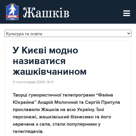
Жашків
У Києві модно
називатися
жашківчанином
11 листопадаа 2009, 16:11
Творці гумористичної телепрограми “Файна
Юкрайна” Андрій Молочний та Сергій Притула
прославили Жашків на всю Україну. Їхні
персонажі, жашківський бізнесмен та його
наречена з села, стали популярними у
телеглядачів.