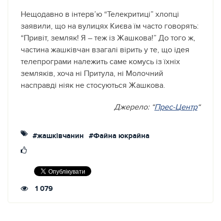
Нещодавно в інтерв’ю “Телекритиці” хлопці
заявили, що на вулицях Києва їм часто говорять:
“Привіт, земляк! Я – теж із Жашкова!” До того ж,
частина жашківчан взагалі вірить у те, що ідея
телепрограми належить саме комусь із їхніх
земляків, хоча ні Притула, ні Молочний
насправді ніяк не стосуються Жашкова.
Джерело: “
Прес-Центр
“
#жашківчанин
#Файна юкрайна
1 079