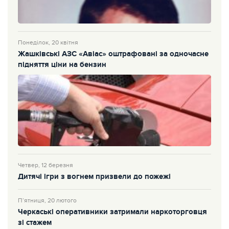
Понеділок, 20 квітня
Жашківські АЗС «Авіас» оштрафовані за одночасне
підняття ціни на бензин
Четвер, 12 березня
Дитячі ігри з вогнем призвели до пожежі
П’ятниця, 20 лютого
Черкаські оперативники затримали наркоторговця
зі стажем