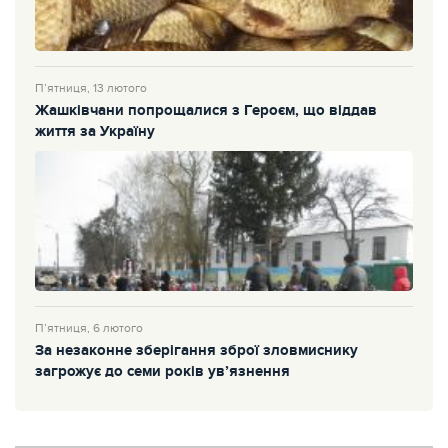
П’ятниця, 13 лютого
Жашківчани попрощалися з Героєм, що віддав
життя за Україну
П’ятниця, 6 лютого
За незаконне зберігання зброї зловмиснику
загрожує до семи років ув’язнення