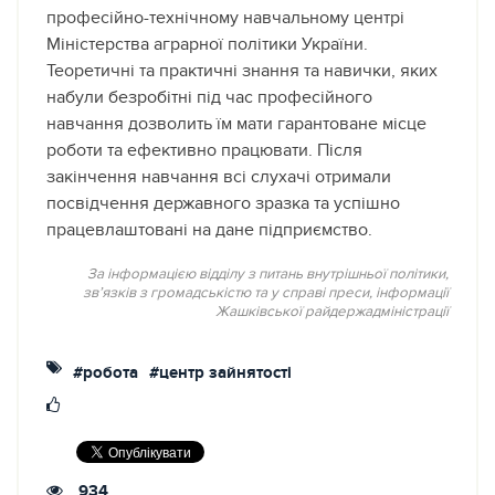
професійно-технічному навчальному центрі
Міністерства аграрної політики України.
Теоретичні та практичні знання та навички, яких
набули безробітні під час професійного
навчання дозволить їм мати гарантоване місце
роботи та ефективно працювати. Після
закінчення навчання всі слухачі отримали
посвідчення державного зразка та успішно
працевлаштовані на дане підприємство.
За інформацією відділу з питань внутрішньої політики,
зв’язків з громадськістю та у справі преси, інформації
Жашківської райдержадміністрації
#робота
#центр зайнятості
934