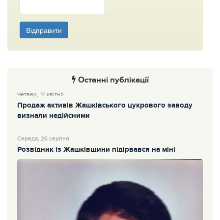
Відправити
Останні публікації
Четвер, 14 квітня
Продаж активів Жашківського цукрового заводу
визнали недійсними
Середа, 26 серпня
Розвідник із Жашківщини підірвався на міні