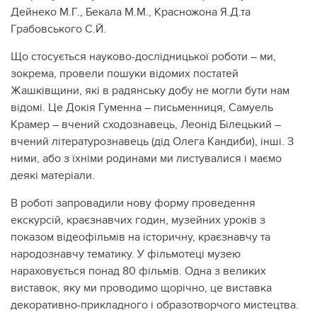
Дейнеко М.Г., Бекала М.М., Красножона Я.Д.та
Грабовського С.Й.
Що стосується науково-дослідницької роботи – ми,
зокрема, провели пошуки відомих постатей
Жашківщини, які в радянську добу не могли бути нам
відомі. Це Докія Гуменна – письменниця, Самуель
Крамер – вчений сходознавець, Леонід Білецький –
вчений літературознавець (дід Олега Кандиби), інші. З
ними, або з їхніми родинами ми листувалися і маємо
деякі матеріали.
В роботі запровадили нову форму проведення
екскурсій, краєзнавчих годин, музейних уроків з
показом відеофільмів на історичну, краєзнавчу та
народознавчу тематику. У фільмотеці музею
нараховується понад 80 фільмів. Одна з великих
виставок, яку ми проводимо щорічно, це виставка
декоративно-прикладного і образотворчого мистецтва.