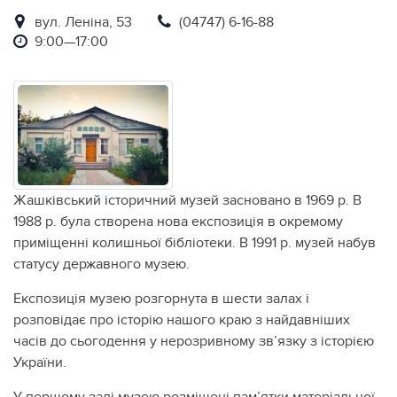
вул. Леніна, 53
(04747) 6-16-88
9:00—17:00
Жашківський історичний музей засновано в 1969 р. В
1988 р. була створена нова експозиція в окремому
приміщенні колишньої бібліотеки. В 1991 р. музей набув
статусу державного музею.
Експозиція музею розгорнута в шести залах і
розповідає про історію нашого краю з найдавніших
часів до сьогодення у нерозривному зв’язку з історією
України.
У першому залі музею розміщені пам’ятки матеріальної