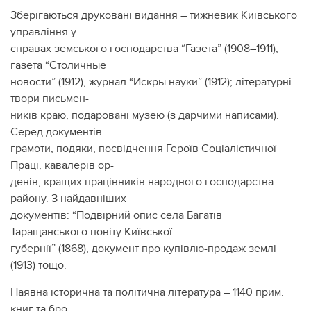
Зберігаються друковані видання – тижневик Київського
управління у
справах земського господарства “Газета” (1908–1911),
газета “Столичные
новости” (1912), журнал “Искры науки” (1912); літературні
твори письмен-
ників краю, подаровані музею (з дарчими написами).
Серед документів –
грамоти, подяки, посвідчення Героїв Соціалістичної
Праці, кавалерів ор-
денів, кращих працівників народного господарства
району. З найдавніших
документів: “Подвірний опис села Багатів
Таращанського повіту Київської
губернії” (1868), документ про купівлю-продаж землі
(1913) тощо.
Наявна історична та політична література – 1140 прим.
книг та бро-