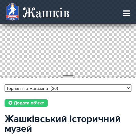
Жашків
Додати об’єкт
Жашківський історичний
музей