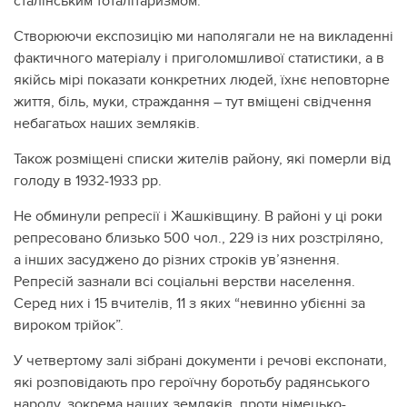
сталінським тоталітаризмом.
Створюючи експозицію ми наполягали не на викладенні
фактичного матеріалу і приголомшливої статистики, а в
якійсь мірі показати конкретних людей, їхнє неповторне
життя, біль, муки, страждання – тут вміщені свідчення
небагатьох наших земляків.
Також розміщені списки жителів району, які померли від
голоду в 1932-1933 рр.
Не обминули репресії і Жашківщину. В районі у ці роки
репресовано близько 500 чол., 229 із них розстріляно,
а інших засуджено до різних строків ув’язнення.
Репресій зазнали всі соціальні верстви населення.
Серед них і 15 вчителів, 11 з яких “невинно убієнні за
вироком трійок”.
У четвертому залі зібрані документи і речові експонати,
які розповідають про героїчну боротьбу радянського
народу, зокрема наших земляків, проти німецько-