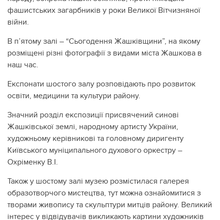
фашистських загарбників у роки Великої Вітчизняної
війни.
В п’ятому залі – “Сьогодення Жашківщини”, на якому
розміщені різні фотографії з видами міста Жашкова в
наш час.
Експонати шостого залу розповідають про розвиток
освіти, медицини та культури району.
Значний розділ експозиції присвячений синові
Жашківської землі, народному артисту України,
художньому керівникові та головному диригенту
Київського муніципального духового оркестру –
Охріменку В.І.
Також у шостому залі музею розмістилася галерея
образотворчого мистецтва, тут можна ознайомитися з
творами живопису та скульптури митців району. Великий
інтерес у відвідувачів викликають картини художників