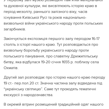
та духовної культури, які висвітлюють історію краю в
період мезоліту, раннього залізного віку, часів
існування Київської Русі та років національно-
визвольної війни українського народу проти польських
загарбників.
Закінчується експозиція першого залу періодом 16-17
століть з історії нашого краю. Тут розповідається про
визвольну боротьбу українського народу проти
польського панування, про славетну Дрижипільську
битву, яка відбулася 19-20 січня 1655 р. поблизу села
Охматів.
Другий зал розповідає про історію нашого краю періоду
19 ст.- пер.пол.20 ст. Значна частина залу відведена під
“українську світлицю”. Саме тут проходять тематичні
екскурсії з народознавства.
В окремій вітрині розміщений традиційний одяг нашого