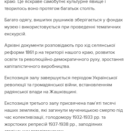
краю. Це яскраве самобутнє культурне явище і
творилось воно протягом багатьох століть.
Багато одягу, вишитих рушників зберігається у фондах
музею і використовується при проведенні тематичних
екскурсій.
Архівні документи розповідають про хід селянської
реформи 1861 р.на території нашого краю, розвиток
освіти та революційно-демократичного руху, зростання
капіталістичного виробництва.
Експозиція залу завершується періодом Української
революції та громадянської війни, встановленням
радянської влади на Жашківщині.
Експозиція третього залу присвячена пам’яті тисячі
наших земляків, які загинули мученицькою смертю під
час колективізації, голодомору 1932-1933 рр. та
жорстоких репресій 1937-1938 рр., заподіяних