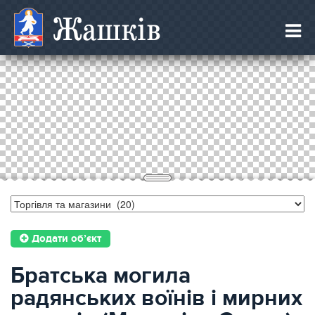
Жашків
Додати об’єкт
Братська могила
радянських воїнів і мирних