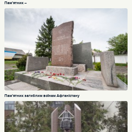
Пам’ятник –
Пам’ятник загиблим воїнам Афганістану