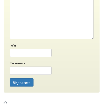
Ім’я
Ел.пошта
Відправити