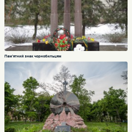
Пам’ятний знак чорнобильцям