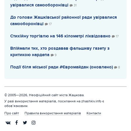
увірвалися самооборонівці
31
До голови Жашківської районної ради увірвалися
самооборонівці
17
Стихійну торгівлю на 146 кілометрі ліквідовано
17
Впіймали тих, хто роздавав фальшиву газету з
критикою нардепа
9
Події біля міської ради #Євромайдан (оновлено)
8
© 2005—2026, Неофіційний сайт міста Жашкова.
У разі використання матеріалів, посилання на zhashkiv.info є
обов’язковим.
Про сайт
Правила використання матеріалів
Контакти