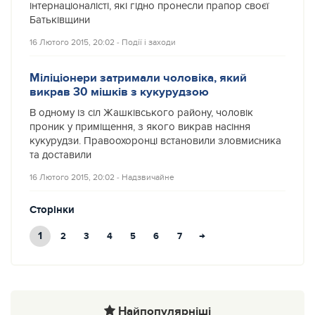
інтернаціоналісті, які гідно пронесли прапор своєї
Батьківщини
16 Лютого 2015, 20:02
‐
Події і заходи
Міліціонери затримали чоловіка, який
викрав 30 мішків з кукурудзою
В одному із сіл Жашківського району, чоловік
проник у приміщення, з якого викрав насіння
кукурудзи. Правоохоронці встановили зловмисника
та доставили
16 Лютого 2015, 20:02
‐
Надзвичайне
Сторінки
1
→
2
3
4
5
6
7
Найпопулярніші