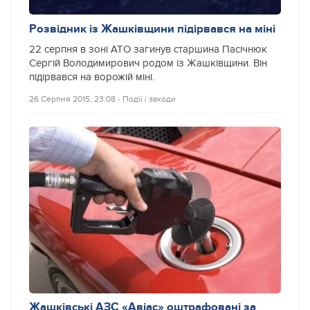
Розвідник із Жашківщини підірвався на міні
22 серпня в зоні АТО загинув старшина Пасічнюк
Сергій Володимирович родом із Жашківщини. Він
підірвався на ворожій міні.
26 Серпня 2015, 23:08
‐
Події і заходи
Жашківські АЗС «Авіас» оштрафовані за