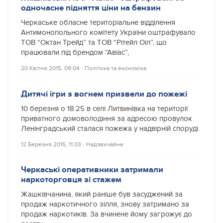
одночасне підняття ціни на бензин
Черкаське обласне територіальне відділення
Антимонопольного комітету України оштрафувало
ТОВ “Октан Трейд” та ТОВ “Рітейл Оіл”, що
працювали під брендом “Авіас”,
20 Квітня 2015, 09:04
‐
Політика та економіка
Дитячі ігри з вогнем призвели до пожежі
10 березня о 18:25 в селі Литвинівка на території
приватного домоволодіння за адресою провулок
Ленінградський сталася пожежа у надвірній споруді.
12 Березня 2015, 11:03
‐
Надзвичайне
Черкаські оперативники затримали
наркоторговця зі стажем
Жашківчанина, який раніше був засуджений за
продаж наркотичного зілля, знову затримано за
продаж наркотиків. За вчинене йому загрожує до