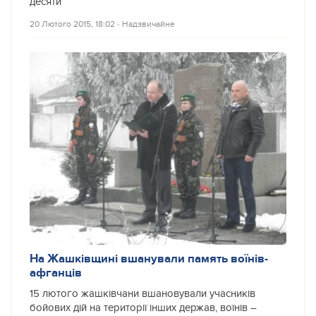
десяти
20 Лютого 2015, 18:02
‐
Надзвичайне
На Жашківщині вшанували память воїнів-
афганців
15 лютого жашківчани вшановували учасників
бойових дій на території інших держав, воїнів –